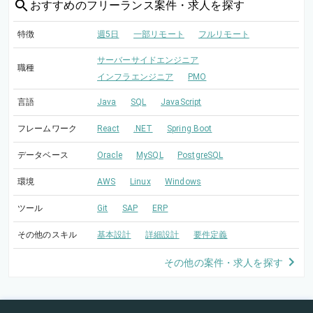
おすすめの
フリーランス案件・求人を探す
特徴
週5日
一部リモート
フルリモート
サーバーサイドエンジニア
職種
インフラエンジニア
PMO
言語
Java
SQL
JavaScript
フレームワーク
React
.NET
Spring Boot
データベース
Oracle
MySQL
PostgreSQL
環境
AWS
Linux
Windows
ツール
Git
SAP
ERP
その他のスキル
基本設計
詳細設計
要件定義
その他の案件・求人を探す