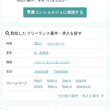
「理想の案件」を見つけませんか？
専属コンシェルジュに相談する
類似した
フリーランス案件・求人を探す
特徴
週5日
フルリモート
業界
SI・業務系
職種
フロントエンドエンジニア
言語
JavaScript
TypeScript
React
Node.js
Vue.js
Angular
フレームワーク
jQuery
Next.js
Nuxt.js
Express.js
その他の案件・求人を探す