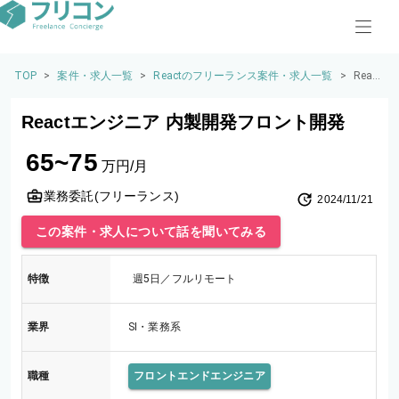
TOP
>
案件・求人一覧
>
Reactのフリーランス案件・求人一覧
>
Reac
tエン
ジニ
Reactエンジニア 内製開発フロント開発
ア 内
製開
65~75
発フ
万円/月
ロン
ト開
業務委託(フリーランス)
2024/11/21
発
この案件・求人について話を聞いてみる
特徴
週5日／フルリモート
業界
SI・業務系
職種
フロントエンドエンジニア