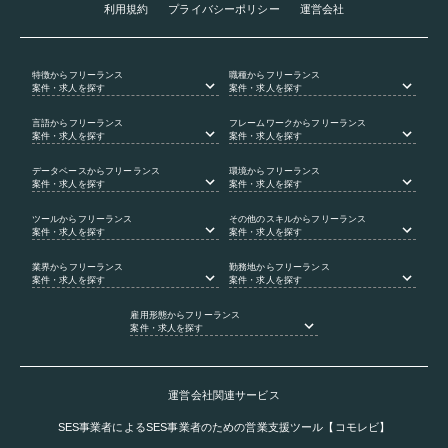
利用規約
プライバシーポリシー
運営会社
特徴
からフリーランス
職種
からフリーランス
案件・求人を探す
案件・求人を探す
言語
からフリーランス
フレームワーク
からフリーランス
案件・求人を探す
案件・求人を探す
データベース
からフリーランス
環境
からフリーランス
案件・求人を探す
案件・求人を探す
ツール
からフリーランス
その他のスキル
からフリーランス
案件・求人を探す
案件・求人を探す
業界
からフリーランス
勤務地
からフリーランス
案件・求人を探す
案件・求人を探す
雇用形態
からフリーランス
案件・求人を探す
運営会社関連サービス
SES事業者によるSES事業者のための営業支援ツール【コモレビ】