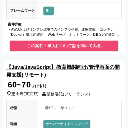
フレームワーク
Gin
案件詳細
・AWSおよびオンプレ環境でのインフラ構築、運用支援 ・コンテナ
（Docker）環境の運用 ・Webサーバ、ネットワーク、DBなどの設定、
保守
この案件・求人について話を聞いてみる
【Java/JavaScript】教育機関向け/管理画面の開
発支援(リモート)
60~70
万円/月
恵比寿
(
東京都
)
業務委託(フリーランス)
特徴
週5日／一部リモート
職種
サーバーサイドエンジニア