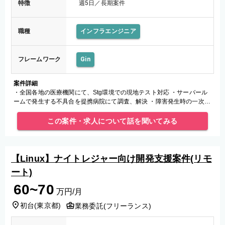
特徴
週5日／長期案件
職種
インフラエンジニア
フレームワーク
Gin
案件詳細
・全国各地の医療機関にて、Stg環境での現地テスト対応 ・サーバール
ームで発生する不具合を提携病院にて調査、解決 ・障害発生時の一次切
り分け、Linuxコマンドを用いたログ特定、解析 ・本番反映
この案件・求人について話を聞いてみる
【Linux】ナイトレジャー向け開発支援案件(リモ
ート)
60~70
万円/月
初台
(
東京都
)
業務委託(フリーランス)