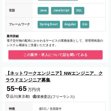
言語
Java
JavaScript
SQL
フレームワーク
Spring Boot
Angular
Gin
案件詳細
電子交付物の配布にかかわるサービスの業務改善として、管理用画面の
システム構築をご支援いただきます。
この案件・求人について話を聞いてみる
【ネットワークエンジニア】NWエンジニア、ク
ラウドエンジニア募集
55~65
万円/月
品川
(
東京都
)
業務委託(フリーランス)
特徴
週5日／長期案件