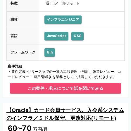
特徴
週5日／一部リモート
職種
インフラエンジニア
言語
JavaScript
CSS
フレームワーク
Gin
案件詳細
・要件定義~リリースまでの一連の工程管理 ・設計、製造レビュー、コ
ードレビュー ・運用引継ぎ を業務としてご担当していただきます。
この案件・求人について話を聞いてみる
【Oracle】カード会員サービス、入会系システム
のインフラ／ミドル保守、更改対応(リモート)
60~70
万円/月