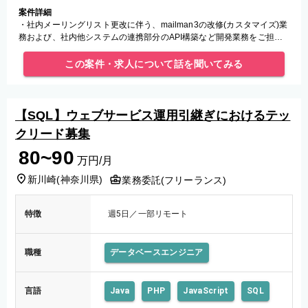
案件詳細
・社内メーリングリスト更改に伴う、mailman3の改修(カスタマイズ)業
務および、社内他システムの連携部分のAPI構築など開発業務をご担当
いただきます。
この案件・求人について話を聞いてみる
【SQL】ウェブサービス運用引継ぎにおけるテッ
クリード募集
80~90
万円/月
新川崎
(
神奈川県
)
業務委託(フリーランス)
特徴
週5日／一部リモート
職種
データベースエンジニア
言語
Java
PHP
JavaScript
SQL