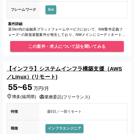
フレームワーク
Gin
案件詳細
某SIer内の金融系プラットフォームサービスにおいて、NW要件定義フ
ェーズ~の新規基盤案件が発生しており、NWメインにコーディネートが
できる人材として業務をご担当していただきます。
この案件・求人について話を聞いてみる
【インフラ】システムインフラ構築支援（AWS
／Linux）(リモート)
55~65
万円/月
博多
(
福岡県
)
業務委託(フリーランス)
特徴
週5日／一部リモート
職種
インフラエンジニア