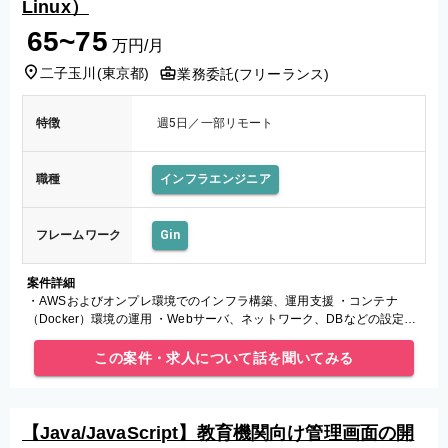
Linux）
65~75
万円/月
二子玉川
(
東京都
)
業務委託(フリーランス)
特徴
週5日／一部リモート
職種
インフラエンジニア
フレームワーク
Gin
案件詳細
・AWSおよびオンプレ環境でのインフラ構築、運用支援 ・コンテナ
（Docker）環境の運用 ・Webサーバ、ネットワーク、DBなどの設定、
保守 をご担当いただきます。
この案件・求人について話を聞いてみる
【Java/JavaScript】教育機関向け管理画面の開