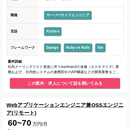
職種
サーバーサイドエンジニア
言語
Python
フレームワーク
Django
Ruby on Rails
Gin
案件詳細
社内メーリングリスト更改に伴うmailman3の改修（カスタマイズ）業
務および、社内他システムの連携部分のAPI構築などの開発業務をご担
当いただきます。
この案件・求人について話を聞いてみる
Webアプリケーションエンジニア兼OSSエンジニ
ア(リモート)
60~70
万円/月