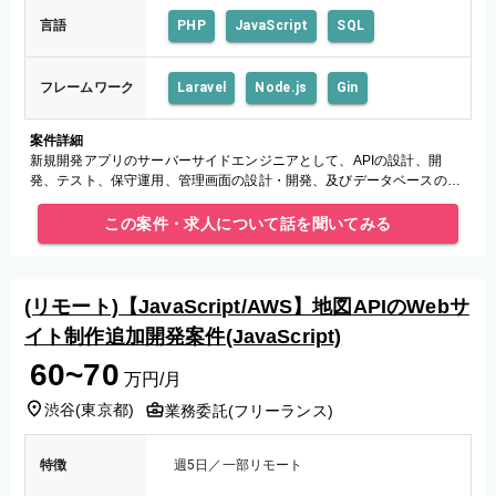
言語
PHP
JavaScript
SQL
フレームワーク
Laravel
Node.js
Gin
案件詳細
新規開発アプリのサーバーサイドエンジニアとして、APIの設計、開
発、テスト、保守運用、管理画面の設計・開発、及びデータベースの設
計・構築を担当していただきます。 ・インフラ/サーバー：Nginx、AW
この案件・求人について話を聞いてみる
(リモート)【JavaScript/AWS】地図APIのWebサ
イト制作追加開発案件(JavaScript)
60~70
万円/月
渋谷
(
東京都
)
業務委託(フリーランス)
特徴
週5日／一部リモート