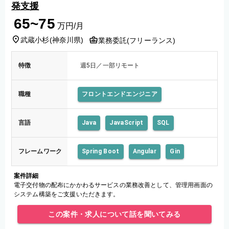
発支援
65~75
万円/月
武蔵小杉
(
神奈川県
)
業務委託(フリーランス)
特徴
週5日／一部リモート
職種
フロントエンドエンジニア
言語
Java
JavaScript
SQL
フレームワーク
Spring Boot
Angular
Gin
案件詳細
電子交付物の配布にかかわるサービスの業務改善として、管理用画面の
システム構築をご支援いただきます。
この案件・求人について話を聞いてみる