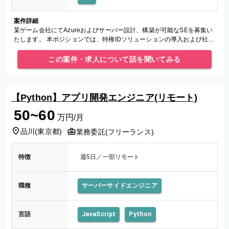
案件詳細
某ゲーム会社にてAzureおよびサーバー設計、構築が可能なSEを募集い
たします。 本ポジションでは、特権IDソリューションの導入および社内
情シス、開発部門からの各種サーバー構築依頼への対応が主業務とな
この案件・求人について話を聞いてみる
【Python】アプリ開発エンジニア(リモート)
50~60
万円/月
品川
(
東京都
)
業務委託(フリーランス)
特徴
週5日／一部リモート
職種
サーバーサイドエンジニア
言語
JavaScript
Python