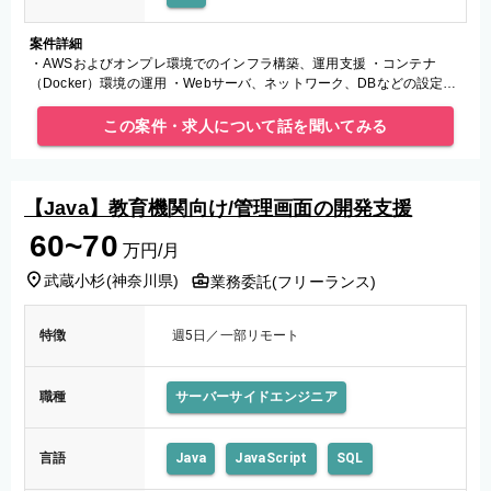
案件詳細
・AWSおよびオンプレ環境でのインフラ構築、運用支援 ・コンテナ
（Docker）環境の運用 ・Webサーバ、ネットワーク、DBなどの設定、
保守
この案件・求人について話を聞いてみる
【Java】教育機関向け/管理画面の開発支援
60~70
万円/月
武蔵小杉
(
神奈川県
)
業務委託(フリーランス)
特徴
週5日／一部リモート
職種
サーバーサイドエンジニア
言語
Java
JavaScript
SQL