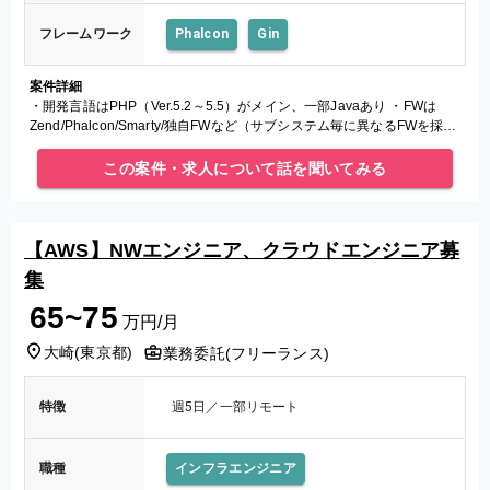
フレームワーク
Phalcon
Gin
案件詳細
・開発言語はPHP（Ver.5.2～5.5）がメイン、一部Javaあり ・FWは
Zend/Phalcon/Smarty/独自FWなど（サブシステム毎に異なるFWを採
用） ・ソースコードのバージョン
この案件・求人について話を聞いてみる
【AWS】NWエンジニア、クラウドエンジニア募
集
65~75
万円/月
大崎
(
東京都
)
業務委託(フリーランス)
特徴
週5日／一部リモート
職種
インフラエンジニア