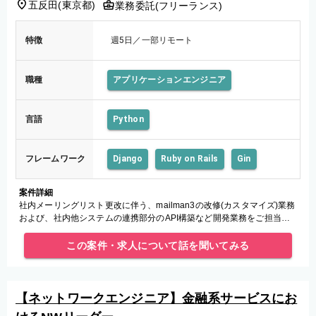
五反田
(
東京都
)
業務委託(フリーランス)
特徴
週5日／一部リモート
職種
アプリケーションエンジニア
言語
Python
フレームワーク
Django
Ruby on Rails
Gin
案件詳細
社内メーリングリスト更改に伴う、mailman3の改修(カスタマイズ)業務
および、社内他システムの連携部分のAPI構築など開発業務をご担当い
ただきます。
この案件・求人について話を聞いてみる
【ネットワークエンジニア】金融系サービスにお