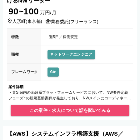
けるNWリーダー
90~100
万円/月
人形町
(
東京都
)
業務委託(フリーランス)
特徴
週5日／稼働安定
職種
ネットワークエンジニア
フレームワーク
Gin
案件詳細
・某SIer内の金融系プラットフォームサービスにおいて、NW要件定義
フェーズ~の新規基盤案件が発生しており、NWメインにコーディネート
ができる人材として業務をご担当していただきます。
この案件・求人について話を聞いてみる
【AWS】システムインフラ構築支援（AWS／