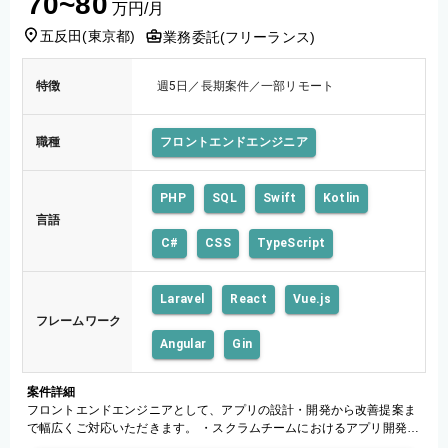
70~80
万円/月
五反田
(
東京都
)
業務委託(フリーランス)
特徴
週5日／長期案件／一部リモート
職種
フロントエンドエンジニア
PHP
SQL
Swift
Kotlin
言語
C#
CSS
TypeScript
Laravel
React
Vue.js
フレームワーク
Angular
Gin
案件詳細
フロントエンドエンジニアとして、アプリの設計・開発から改善提案ま
で幅広くご対応いただきます。 ・スクラムチームにおけるアプリ開発
・プロダクトオーナーと連携した要件定義、PBI見積もり ・レビュー、