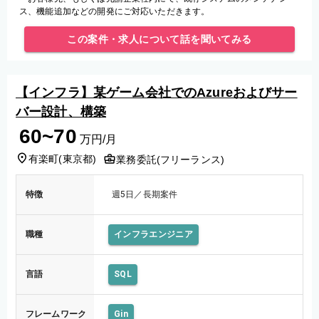
ス、機能追加などの開発にご対応いただきます。
この案件・求人について話を聞いてみる
【インフラ】某ゲーム会社でのAzureおよびサー
バー設計、構築
60~70
万円/月
有楽町
(
東京都
)
業務委託(フリーランス)
特徴
週5日／長期案件
職種
インフラエンジニア
言語
SQL
フレームワーク
Gin