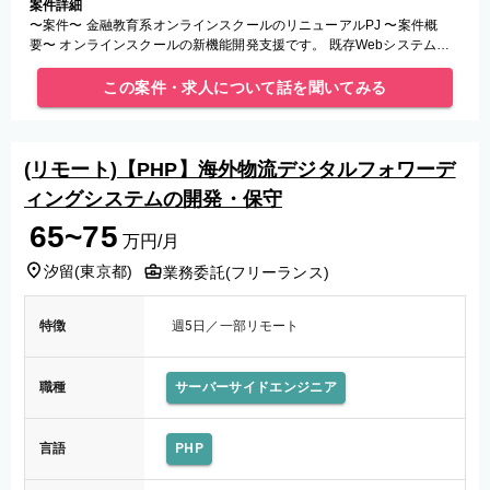
案件詳細
〜案件〜 金融教育系オンラインスクールのリニューアルPJ 〜案件概
要〜 オンラインスクールの新機能開発支援です。 既存Webシステムの
リファクタリングおよび改修をメインに担当頂く想定です。 〜開発環境
この案件・求人について話を聞いてみる
(リモート)【PHP】海外物流デジタルフォワーデ
ィングシステムの開発・保守
65~75
万円/月
汐留
(
東京都
)
業務委託(フリーランス)
特徴
週5日／一部リモート
職種
サーバーサイドエンジニア
言語
PHP