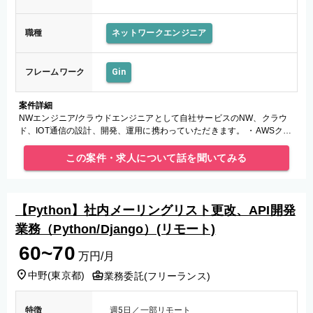
職種
ネットワークエンジニア
フレームワーク
Gin
案件詳細
NWエンジニア/クラウドエンジニアとして自社サービスのNW、クラウ
ド、IOT通信の設計、開発、運用に携わっていただきます。 ・AWSクラ
ウド環境の運用保守、設計 ・NginxでのWEBサーバー運用保守
この案件・求人について話を聞いてみる
【Python】社内メーリングリスト更改、API開発
業務（Python/Django）(リモート)
60~70
万円/月
中野
(
東京都
)
業務委託(フリーランス)
特徴
週5日／一部リモート