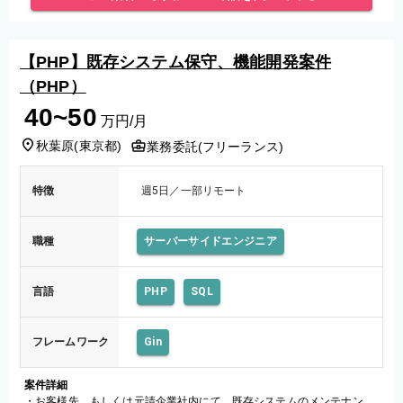
【PHP】既存システム保守、機能開発案件
（PHP）
40~50
万円/月
秋葉原
(
東京都
)
業務委託(フリーランス)
特徴
週5日／一部リモート
職種
サーバーサイドエンジニア
言語
PHP
SQL
フレームワーク
Gin
案件詳細
・お客様先、もしくは元請企業社内にて、既存システムのメンテナン