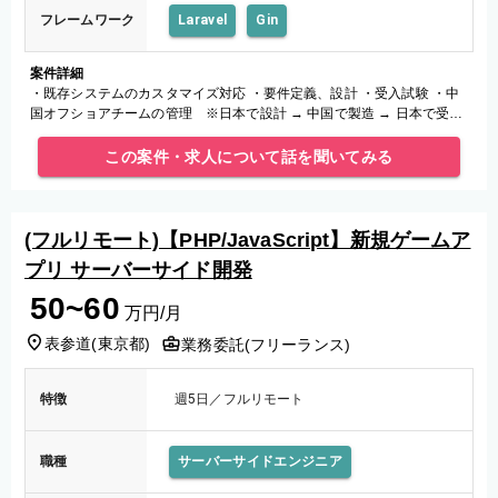
フレームワーク
Laravel
Gin
案件詳細
・既存システムのカスタマイズ対応 ・要件定義、設計 ・受入試験 ・中
国オフショアチームの管理 ※日本で設計 → 中国で製造 → 日本で受入
試験 ・長期での保守・追加開発対応 ・言語：PHP ・FW：L
この案件・求人について話を聞いてみる
(フルリモート)【PHP/JavaScript】新規ゲームア
プリ サーバーサイド開発
50~60
万円/月
表参道
(
東京都
)
業務委託(フリーランス)
特徴
週5日／フルリモート
職種
サーバーサイドエンジニア