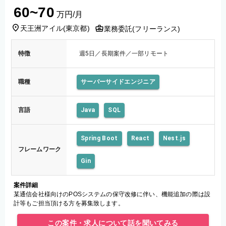
60~70
万円/月
天王洲アイル
(
東京都
)
業務委託(フリーランス)
特徴
週5日／長期案件／一部リモート
職種
サーバーサイドエンジニア
言語
Java
SQL
Spring Boot
React
Nest.js
フレームワーク
Gin
案件詳細
某通信会社様向けのPOSシステムの保守改修に伴い、機能追加の際は設
計等もご担当頂ける方を募集致します。
この案件・求人について話を聞いてみる