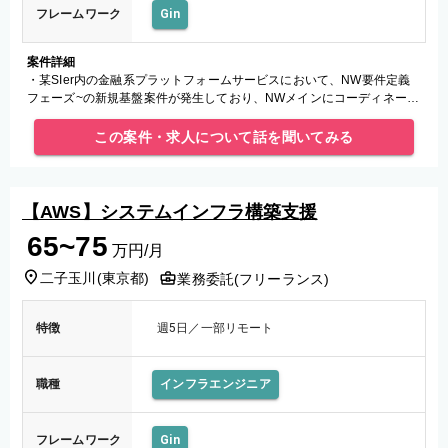
フレームワーク
Gin
案件詳細
・某SIer内の金融系プラットフォームサービスにおいて、NW要件定義
フェーズ~の新規基盤案件が発生しており、NWメインにコーディネート
ができる人材として業務をご担当していただきます。
この案件・求人について話を聞いてみる
【AWS】システムインフラ構築支援
65~75
万円/月
二子玉川
(
東京都
)
業務委託(フリーランス)
特徴
週5日／一部リモート
職種
インフラエンジニア
フレームワーク
Gin