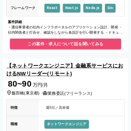
フレームワーク
React
Next.js
Node.js
Gin
案件詳細
・通信事業者の社内インフラポータルのアプリケーション設計、開発 ・
社内関係者と打合せ、確認をしながら各設計を行い開発する ・ドキュメ
ント整備（台帳、手順書など）
この案件・求人について話を聞いてみる
【ネットワークエンジニア】金融系サービスにお
けるNWリーダー(リモート)
80~90
万円/月
飯田橋
(
東京都
)
業務委託(フリーランス)
特徴
週5日／高単価
職種
ネットワークエンジニア