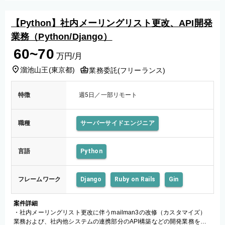
【Python】社内メーリングリスト更改、API開発
業務（Python/Django）
60~70
万円/月
溜池山王
(
東京都
)
業務委託(フリーランス)
特徴
週5日／一部リモート
職種
サーバーサイドエンジニア
言語
Python
フレームワーク
Django
Ruby on Rails
Gin
案件詳細
・社内メーリングリスト更改に伴うmailman3の改修（カスタマイズ）
業務および、社内他システムの連携部分のAPI構築などの開発業務をご