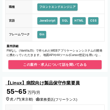
職種
フロントエンドエンジニア
言語
JavaScript
SQL
HTML
CSS
フレームワーク
Gin
案件詳細
FWなし（VanillaJS）で作られたWEBアプリケーションシステムの開発
に携わっていただきます。 地図APIやAIツール(Cursor想定)を用いなが
ら、ご対応いただきます。 クラウド：AWS(C
この案件・求人について話を聞いてみる
【Linux】病院向け製品保守作業要員
55~65
万円/月
虎ノ門
(
東京都
)
業務委託(フリーランス)