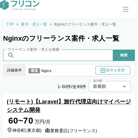
TOP
>
案件・求人一覧
>
Nginxのフリーランス案件・求人一覧
Nginxのフリーランス案件・求人一覧
フリーランス案件・求人を検索
検索
条件を変更
詳細条件
環境
Nginx
表示順
新着順
1
-
50
件/全
89
件
(リモート)【Laravel】旅行代理店向けマイページ
システム開発
60~70
万円/月
神谷町
(
東京都
)
業務委託(フリーランス)