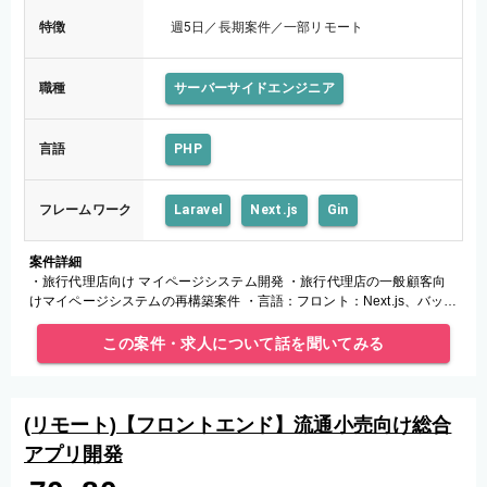
特徴
週5日／長期案件／一部リモート
職種
サーバーサイドエンジニア
言語
PHP
フレームワーク
Laravel
Next.js
Gin
案件詳細
・旅行代理店向け マイページシステム開発 ・旅行代理店の一般顧客向
けマイページシステムの再構築案件 ・言語：フロント：Next.js、バッ
ク： PHP ・FW：Laravel ・Web：nginx ・
この案件・求人について話を聞いてみる
(リモート)【フロントエンド】流通小売向け総合
アプリ開発