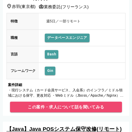
赤羽
(
東京都
)
業務委託(フリーランス)
特徴
週5日／一部リモート
職種
データベースエンジニア
言語
Bash
フレームワーク
Gin
案件詳細
・現行システム（カード会員サービス、入会系）のインフラ／ミドル領
域における保守、更改対応 ・Webミドル（Jboss／Apache／Nginx）の
バージョンアップ影響調査 ・Oracle運用（容量算出
この案件・求人について話を聞いてみる
【Java】Java POSシステム保守改修(リモート)