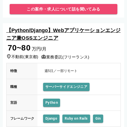
担当いただきます。
この案件・求人について話を聞いてみる
【Python/Django】Webアプリケーションエンジ
ニア兼OSSエンジニア
70~80
万円/月
不動前
(
東京都
)
業務委託(フリーランス)
特徴
週5日／一部リモート
職種
サーバーサイドエンジニア
言語
Python
フレームワーク
Django
Ruby on Rails
Gin