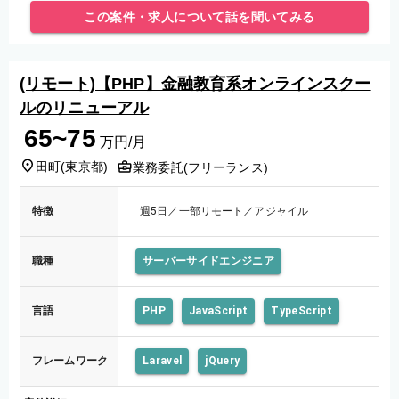
リ
この案件・求人について話を聞いてみる
(リモート)【PHP】金融教育系オンラインスクー
ルのリニューアル
65~75
万円/月
田町
(
東京都
)
業務委託(フリーランス)
特徴
週5日／一部リモート／アジャイル
職種
サーバーサイドエンジニア
言語
PHP
JavaScript
TypeScript
フレームワーク
Laravel
jQuery