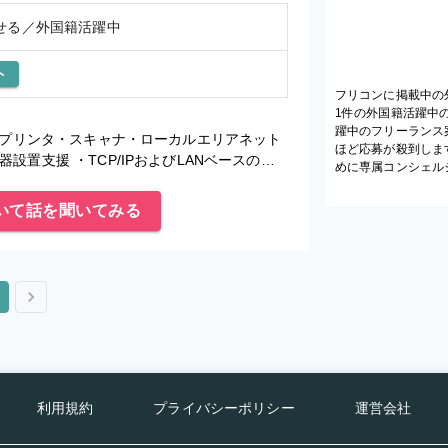
せる／外国籍活躍中
ト
フリコンに掲載中の
1件の外国籍活躍中
躍中のフリーランス
・プリンタ・スキャナ・ローカルエリアネット
ほど応募が殺到しま
置支援 ・TCP/IPおよびLANベースのネ
めに専属コンシェル
いて話を聞いてみる
利用規約
プライバシーポリシー
運営会社