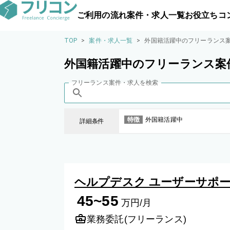
ご利用の流れ
案件・求人一覧
お役立ちコ
TOP
>
案件・求人一覧
>
外国籍活躍中のフリーランス
外国籍活躍中のフリーランス案
フリーランス案件・求人を検索
特徴
外国籍活躍中
詳細条件
ヘルプデスク ユーザーサポー
45~55
万円/月
業務委託(フリーランス)