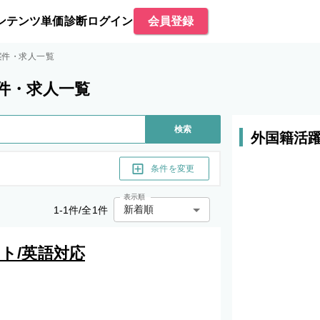
ンテンツ
単価診断
ログイン
会員登録
案件・求人一覧
件・求人一覧
検索
外国籍活
条件を変更
表示順
新着順
1
-
1
件/全
1
件
ト/英語対応