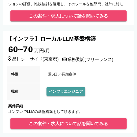
ションの評価、比較検討を選定し、そのツールを他部門、社外に対して
説明、提案を行っていただきたい。 ・AI関連ソリューションを含む新機
能
この案件・求人について話を聞いてみる
【インフラ】ローカルLLM基盤構築
60~70
万円/月
品川シーサイド
(
東京都
)
業務委託(フリーランス)
特徴
週5日／長期案件
職種
インフラエンジニア
案件詳細
オンプレでLLMの基盤構築をして頂きます。
この案件・求人について話を聞いてみる