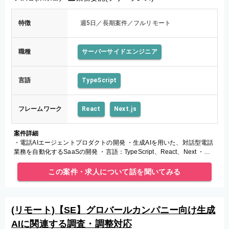
特徴
週5日／長期案件／フルリモート
職種
サーバーサイドエンジニア
言語
TypeScript
フレームワーク
React
Next.js
案件詳細
・電話AIエージェントプロダクトの開発 ・生成AIを用いた、対話型電話
業務を自動化するSaaSの開発 ・言語：TypeScript、React、Next ・ク
ラウド：AWS、Vercel ・支援ツール
この案件・求人について話を聞いてみる
(リモート)【SE】グロバールカンパニー向け生成
AIに関連する調査・調整対応