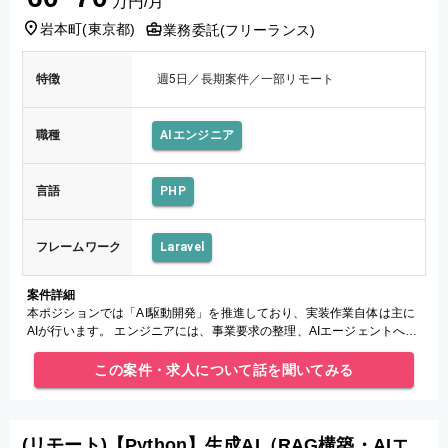
万円/月
岩本町
(
東京都
)
業務委託(フリーランス)
特徴
週5日／長期案件／一部リモート
職種
AIエンジニア
言語
PHP
フレームワーク
Laravel
案件詳細
本ポジションでは「AI駆動開発」を推進しており、実装作業自体は主に
AIが行います。 エンジニアには、事業要求の整理、AIエージェントへの
指示出し（プロンプトエンジニアリング含む）、出力された成果物のレ
この案件・求人について話を聞いてみる
(リモート)【Python】生成AI（RAG構築・AIエ