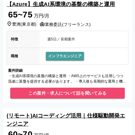
【Azure】生成AI系環境の基盤の構築と運用
65~75
万円/月
豊洲
(
東京都
)
業務委託(フリーランス)
特徴
週5日／長期案件
職種
インフラエンジニア
案件詳細
・生成AI系環境の基盤の構築と運用 ・AWS上のサービスも活用しつつ
迅速に基盤を提供する必要があります。 ・導入後も長期的な運用と機能
拡張が予定されている為、長期的に参画、機能拡張及び運用作業を実施
い
この案件・求人について話を聞いてみる
(リモート)AIコーディング活用｜仕様駆動開発エ
ンジニア
60~70