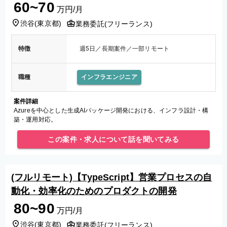
60~70
万円/月
渋谷
(
東京都
)
業務委託(フリーランス)
特徴
週5日／長期案件／一部リモート
職種
インフラエンジニア
案件詳細
Azureを中心とした生成AIパッケージ開発における、インフラ設計・構
築・運用対応。
この案件・求人について話を聞いてみる
(フルリモート)【TypeScript】営業プロセスの自
動化・効率化のためのプロダクトの開発
80~90
万円/月
渋谷
(
東京都
)
業務委託(フリーランス)