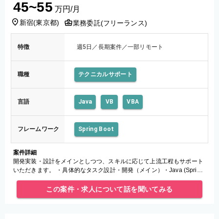
45~55
万円/月
新宿
(
東京都
)
業務委託(フリーランス)
特徴
週5日／長期案件／一部リモート
職種
テクニカルサポート
言語
Java
VB
VBA
フレームワーク
Spring Boot
案件詳細
開発実装・設計をメインとしつつ、スキルに応じて上流工程もサポート
いただきます。 ・具体的なタスク設計・開発（メイン）・Java (Spring
Boot) または VBA を用いた詳細設計、プログラミ
この案件・求人について話を聞いてみる