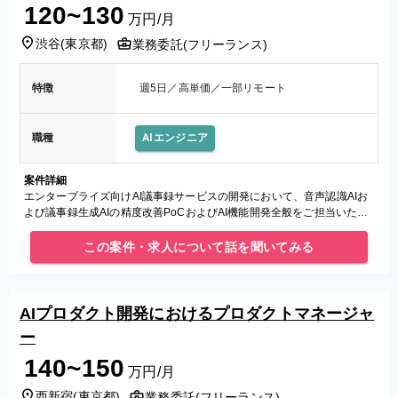
120~130
万円/月
渋谷
(
東京都
)
業務委託(フリーランス)
特徴
週5日／高単価／一部リモート
職種
AIエンジニア
案件詳細
エンタープライズ向けAI議事録サービスの開発において、音声認識AIお
よび議事録生成AIの精度改善PoCおよびAI機能開発全般をご担当いただ
きます。
この案件・求人について話を聞いてみる
AIプロダクト開発におけるプロダクトマネージャ
ー
140~150
万円/月
西新宿
(
東京都
)
業務委託(フリーランス)