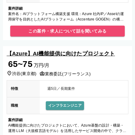
案件詳細
案件名：AIプラットフォーム構築支援 環境：Azure 社内IP／Assetの運
用保守を目的としたAIプラットフォーム（Accenture GOGEN）の構築
支援 ※構築用ドキュメントあり
この案件・求人について話を聞いてみる
【Azure】AI機能提供に向けたプロジェクト
65~75
万円/月
渋谷
(
東京都
)
業務委託(フリーランス)
特徴
週5日／長期案件
職種
インフラエンジニア
案件詳細
AI機能提供に向けたプロジェクトにおいて、Azure基盤の設計・構築・
運用 LLM（大規模言語モデル）を活用したサービス開発の中で、クラウ