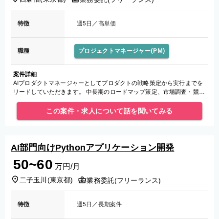
特徴
週5日／高単価
職種
プロジェクトマネージャー(PM)
案件詳細
AIプロダクトマネージャーとしてプロダクトの戦略策定から実行までを
リードしていただきます。 中長期のロードマップ策定、市場調査・競合
分析、開発チームとの要件定義、顧客インタビューを通じた改善推進な
ど
この案件・求人について話を聞いてみる
AI部門向けPythonアプリケーション開発
50~60
万円/月
二子玉川
(
東京都
)
業務委託(フリーランス)
特徴
週5日／長期案件