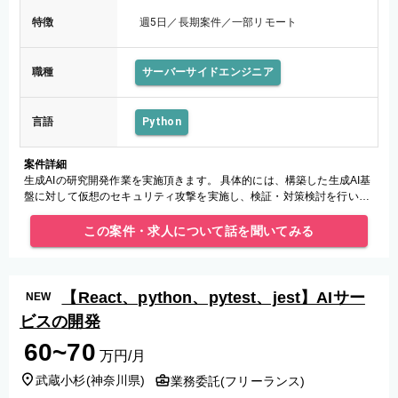
特徴
週5日／長期案件／一部リモート
職種
サーバーサイドエンジニア
言語
Python
案件詳細
生成AIの研究開発作業を実施頂きます。 具体的には、構築した生成AI基
盤に対して仮想のセキュリティ攻撃を実施し、検証・対策検討を行いま
す。
この案件・求人について話を聞いてみる
【React、python、pytest、jest】AIサー
NEW
ビスの開発
60~70
万円/月
武蔵小杉
(
神奈川県
)
業務委託(フリーランス)