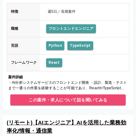
特徴
週5日／長期案件
職種
フロントエンドエンジニア
言語
Python
TypeScript
フレームワーク
React
案件詳細
・AI分析システムサービスのフロントエンド開発 ・設計、製造・テスト
まで一通りの作業を経験することが可能であり、ReactやTypeScriptな
ど、新しい技術に関わることも可能となっています。
この案件・求人について話を聞いてみる
(リモート)【AIエンジニア】AIを活用した業務効
率化/情報・通信業