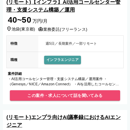
(リモート)【インフラ】AI活用コールセンター管
理・支援システム構築／運用
40~50
万円/月
池袋
(
東京都
)
業務委託(フリーランス)
特徴
週5日／長期案件／一部リモート
職種
インフラエンジニア
案件詳細
・AI活用コールセンター管理・支援システム構築／運用案件 ・
（Genesys／NICE／Amazon Connect） ・AIを活用したコールセンタ
ー内の管理・支援システムの構築および運用支援。 ・ク
この案件・求人について話を聞いてみる
(リモート)エンプラ向けAI議事録におけるAIエン
ジニア