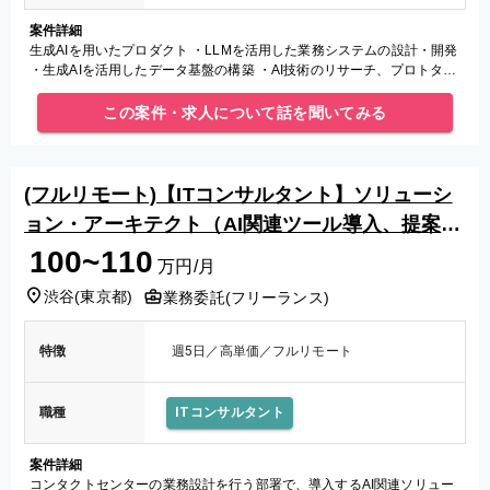
案件詳細
生成AIを用いたプロダクト ・LLMを活用した業務システムの設計・開発
・生成AIを活用したデータ基盤の構築 ・AI技術のリサーチ、プロトタイ
ピング、および実用化支援
この案件・求人について話を聞いてみる
(フルリモート)【ITコンサルタント】ソリューシ
ョン・アーキテクト（AI関連ツール導入、提案支
援）
100~110
万円/月
渋谷
(
東京都
)
業務委託(フリーランス)
特徴
週5日／高単価／フルリモート
職種
ITコンサルタント
案件詳細
コンタクトセンターの業務設計を行う部署で、導入するAI関連ソリュー