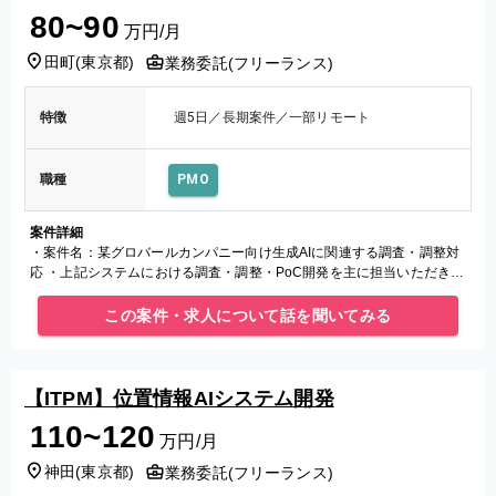
80~90
万円/月
田町
(
東京都
)
業務委託(フリーランス)
特徴
週5日／長期案件／一部リモート
職種
PMO
案件詳細
・案件名：某グロバールカンパニー向け生成AIに関連する調査・調整対
応 ・上記システムにおける調査・調整・PoC開発を主に担当いただきま
す。 ・工程：調査・調整・プロトタイプ作成
この案件・求人について話を聞いてみる
【ITPM】位置情報AIシステム開発
110~120
万円/月
神田
(
東京都
)
業務委託(フリーランス)