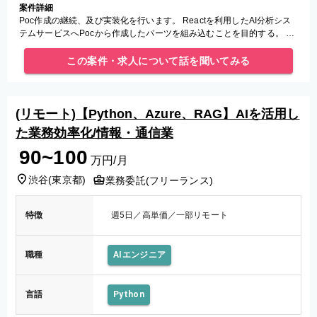
案件詳細
Poc作成の継続、及び実装化を行います。 Reactを利用したAI分析シス
テムサービスへPocから作成したパーツを組み込むことを目的する。 フ
ロントエンド側と、バックエンド側API両方の開発業務となり
この案件・求人について話を聞いてみる
(リモート)【Python、Azure、RAG】AIを活用し
た業務効率化/情報・通信業
90~100
万円/月
渋谷
(
東京都
)
業務委託(フリーランス)
特徴
週5日／高単価／一部リモート
職種
AIエンジニア
言語
Python