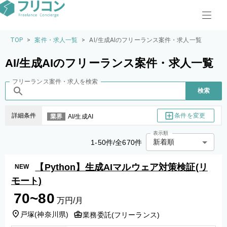
TOP
>
案件・求人一覧
>
AI/生成AIのフリーランス案件・求人一覧
AI/生成AIのフリーランス案件・求人一覧
フリーランス案件・求人を検索
検索
条件を変更
詳細条件
業界
AI/生成AI
表示順
新着順
1
-
50
件/全
670
件
【Python】生成AIマルウェア対策検証(リ
NEW
モート)
70~80
万円/月
戸塚
(
神奈川県
)
業務委託(フリーランス)