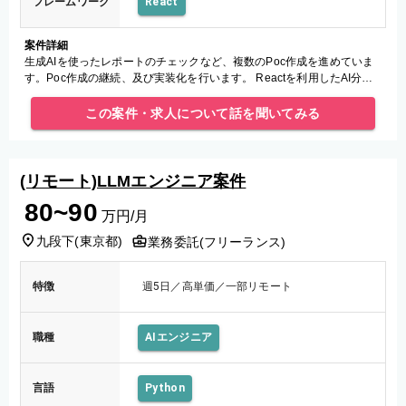
フレームワーク
React
案件詳細
生成AIを使ったレポートのチェックなど、複数のPoc作成を進めていま
す。Poc作成の継続、及び実装化を行います。 Reactを利用したAI分析
システムサービスへPocから作成したパーツを組み込むことを
この案件・求人について話を聞いてみる
(リモート)LLMエンジニア案件
80~90
万円/月
九段下
(
東京都
)
業務委託(フリーランス)
特徴
週5日／高単価／一部リモート
職種
AIエンジニア
言語
Python