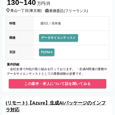
130~140
万円/月
青山一丁目
(
東京都
)
業務委託(フリーランス)
特徴
週5日／高単価
職種
データサイエンティスト
言語
Python
案件詳細
・会社全体でAI化の取り組みを行っております。 ・生成AI関連の業務や
データサイエンティストとしての業務経験が必要です。
この案件・求人について話を聞いてみる
(リモート)【Azure】生成AIパッケージのインフ
ラ対応