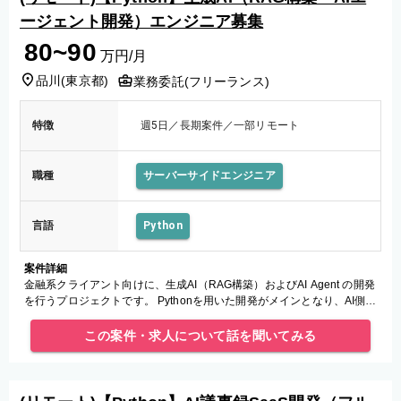
ージェント開発）エンジニア募集
80~90
万円/月
品川
(
東京都
)
業務委託(フリーランス)
特徴
週5日／長期案件／一部リモート
職種
サーバーサイドエンジニア
言語
Python
案件詳細
金融系クライアント向けに、生成AI（RAG構築）およびAI Agent の開発
を行うプロジェクトです。 Pythonを用いた開発がメインとなり、AI側も
すべてSF上で実装します。
この案件・求人について話を聞いてみる