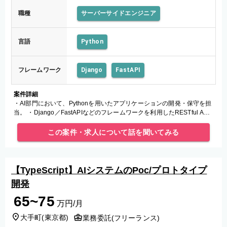
職種
サーバーサイドエンジニア
言語
Python
フレームワーク
Django
FastAPI
案件詳細
・AI部門において、Pythonを用いたアプリケーションの開発・保守を担
当。 ・Django／FastAPIなどのフレームワークを利用したRESTful API
の設計・構築から、デプロイ後のテスト・デ
この案件・求人について話を聞いてみる
【TypeScript】AIシステムのPoc/プロトタイプ
開発
65~75
万円/月
大手町
(
東京都
)
業務委託(フリーランス)