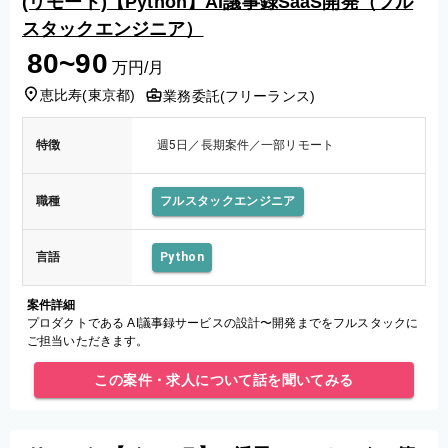
(リモート)【Python】AI議事録SaaS開発（フル
スタックエンジニア）
80~90
万円/月
恵比寿
(
東京都
)
業務委託(フリーランス)
特徴
週5日／長期案件／一部リモート
職種
フルスタックエンジニア
言語
Python
案件詳細
プロダクトである AI議事録サービスの設計〜開発までをフルスタックに
ご担当いただきます。
この案件・求人について話を聞いてみる