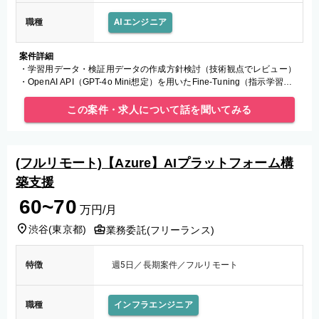
職種
AIエンジニア
案件詳細
・学習用データ・検証用データの作成方針検討（技術観点でレビュー）
・OpenAI API（GPT-4o Mini想定）を用いたFine-Tuning（指示学習
SFT、1〜2エポック想定） ・学習・推論
この案件・求人について話を聞いてみる
(フルリモート)【Azure】AIプラットフォーム構
築支援
60~70
万円/月
渋谷
(
東京都
)
業務委託(フリーランス)
特徴
週5日／長期案件／フルリモート
職種
インフラエンジニア