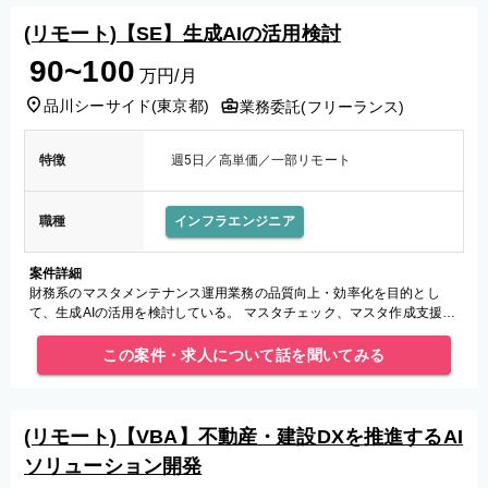
(リモート)【SE】生成AIの活用検討
90~100
万円/月
品川シーサイド
(
東京都
)
業務委託(フリーランス)
特徴
週5日／高単価／一部リモート
職種
インフラエンジニア
案件詳細
財務系のマスタメンテナンス運用業務の品質向上・効率化を目的とし
て、生成AIの活用を検討している。 マスタチェック、マスタ作成支援な
どの生成AI適用検討および、PoC作成を実施して頂きます。
この案件・求人について話を聞いてみる
(リモート)【VBA】不動産・建設DXを推進するAI
ソリューション開発