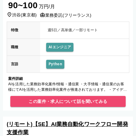
90~100
万円/月
渋谷
(
東京都
)
業務委託(フリーランス)
特徴
週5日／高単価／一部リモート
職種
AIエンジニア
言語
Python
案件詳細
AIを活用した業務効率化案件/情報・通信業 ・大手情報・通信業のお客
様にてAIを活用した業務効率化案件が推進されております。 ・アイディ
ア・方針に沿って実際の開発業務を担って頂ける方を募集しております
この案件・求人について話を聞いてみる
(リモート)【SE】AI業務自動化ワークフロー開発
支援作業