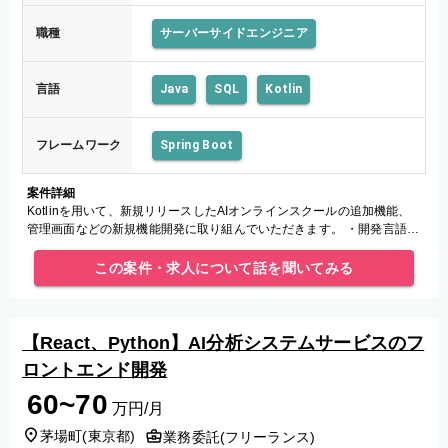
職種
サーバーサイドエンジニア
言語
Java
SQL
Kotlin
フレームワーク
Spring Boot
案件詳細
Kotlinを用いて、新規リリースしたAIオンラインスクールの追加機能、
管理画面などの新規機能開発に取り組んでいただきます。 ・開発言語/
フレームワーク：Kotlin、Spring Boot ・OS：
この案件・求人について話を聞いてみる
【React、Python】AI分析システムサービスのフ
ロントエンド開発
60~70
万円/月
茅場町
(
東京都
)
業務委託(フリーランス)