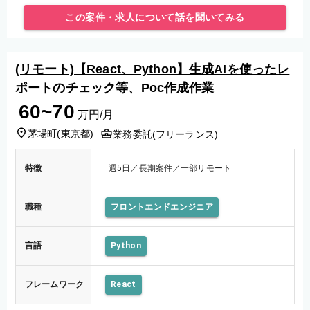
ド基盤周りを一手に担うポジションです。
この案件・求人について話を聞いてみる
(リモート)【React、Python】生成AIを使ったレ
ポートのチェック等、Poc作成作業
60~70
万円/月
茅場町
(
東京都
)
業務委託(フリーランス)
特徴
週5日／長期案件／一部リモート
職種
フロントエンドエンジニア
言語
Python
フレームワーク
React