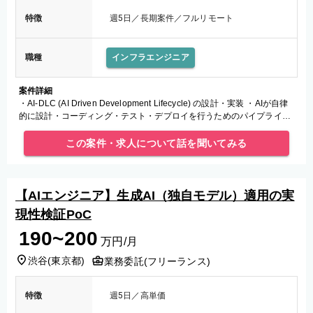
特徴
週5日／長期案件／フルリモート
職種
インフラエンジニア
案件詳細
・AI-DLC (AI Driven Development Lifecycle) の設計・実装 ・AIが自律
的に設計・コーディング・テスト・デプロイを行うためのパイプライン
設計 ・Web開発AIエー
この案件・求人について話を聞いてみる
【AIエンジニア】生成AI（独自モデル）適用の実
現性検証PoC
190~200
万円/月
渋谷
(
東京都
)
業務委託(フリーランス)
特徴
週5日／高単価