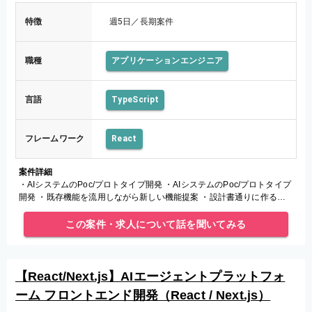
特徴
週5日／長期案件
職種
アプリケーションエンジニア
言語
TypeScript
フレームワーク
React
案件詳細
・AIシステムのPoc/プロトタイプ開発 ・AIシステムのPoc/プロトタイプ
開発 ・既存機能を流用しながら新しい機能提案 ・設計書通りに作るの
でなく、要件を理解しプロダクトを作成 ・工程：調査、アー
この案件・求人について話を聞いてみる
【React/Next.js】AIエージェントプラットフォ
ーム フロントエンド開発（React / Next.js）