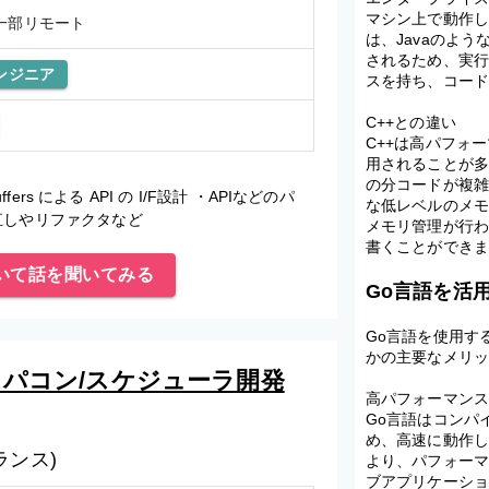
マシン上で動作し
一部リモート
は、Javaのよ
されるため、実行
ンジニア
スを持ち、コー
C++との違い
C++は高パフォ
用されることが多
の分コードが複雑
uffers による API の I/F設計 ・APIなどのパ
な低レベルのメ
直しやリファクタなど
メモリ管理が行
書くことができ
いて話を聞いてみる
Go言語を活
Go言語を使用す
かの主要なメリ
】 スパコン/スケジューラ開発
高パフォーマン
Go言語はコンパ
め、高速に動作
ランス)
より、パフォー
ブアプリケーシ