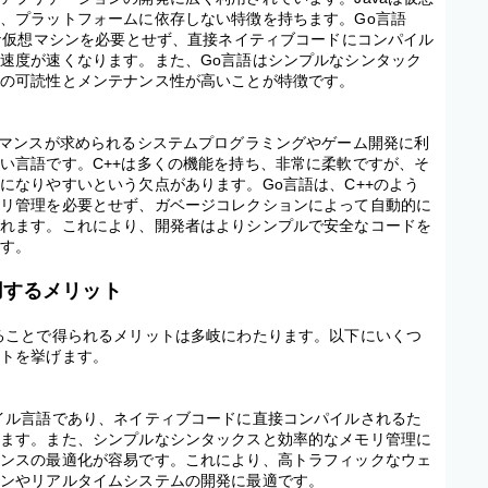
、プラットフォームに依存しない特徴を持ちます。Go言語
うな仮想マシンを必要とせず、直接ネイティブコードにコンパイル
速度が速くなります。また、Go言語はシンプルなシンタック
ドの可読性とメンテナンス性が高いことが特徴です。
ーマンスが求められるシステムプログラミングやゲーム開発に利
い言語です。C++は多くの機能を持ち、非常に柔軟ですが、そ
になりやすいという欠点があります。Go言語は、C++のよう
モリ管理を必要とせず、ガベージコレクションによって自動的に
われます。これにより、開発者はよりシンプルで安全なコードを
ます。
用するメリット
ることで得られるメリットは多岐にわたります。以下にいくつ
ットを挙げます。
ス
イル言語であり、ネイティブコードに直接コンパイルされるた
します。また、シンプルなシンタックスと効率的なメモリ管理に
マンスの最適化が容易です。これにより、高トラフィックなウェ
ョンやリアルタイムシステムの開発に最適です。