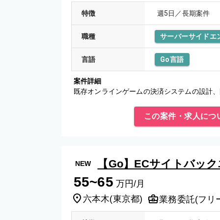
特徴
週5日／長期案件
職種
サーバーサイドエ
言語
Go言語
案件詳細
既存オンラインゲームの決済システムの設計、
この案件・求人につ
【Go】ECサイトバック
NEW
55~65
万円/月
六本木
(
東京都
)
業務委託(フリ