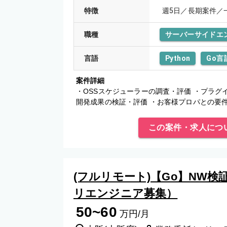
特徴
週5日／長期案件／
職種
サーバーサイドエ
言語
Python
Go言
案件詳細
・OSSスケジューラーの調査・評価 ・プラグイ
開発成果の検証・評価 ・お客様プロパとの要
この案件・求人につ
(フルリモート)【Go】NW
リエンジニア募集）
50~60
万円/月