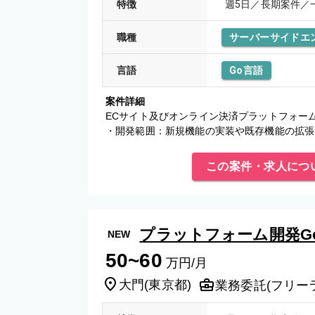
特徴
週5日／長期案件／
職種
サーバーサイドエ
言語
Go言語
案件詳細
ECサイト及びオンライン決済プラットフォー
・開発範囲：新規機能の実装や既存機能の拡張
一連の工程 ・プロモーション対応：
この案件・求人につ
プラットフォーム開発G
NEW
50~60
万円/月
大門
(
東京都
)
業務委託(フリー