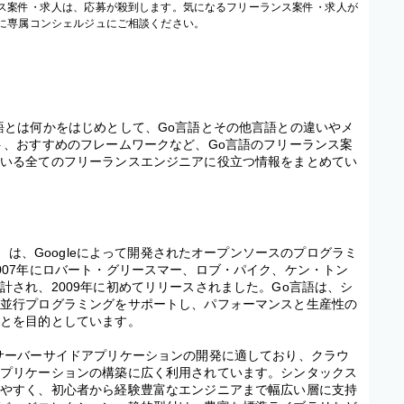
ス案件・求人は、応募が殺到します。気になるフリーランス案件・求人が
に専属コンシェルジュにご相談ください。
語とは何かをはじめとして、Go言語とその他言語との違いやメ
ト、おすすめのフレームワークなど、Go言語のフリーランス案
ている全てのフリーランスエンジニアに役立つ情報をまとめてい
ng）は、Googleによって開発されたオープンソースのプログラミ
007年にロバート・グリースマー、ロブ・パイク、ケン・トン
計され、2009年に初めてリリースされました。Go言語は、シ
な並行プログラミングをサポートし、パフォーマンスと生産性の
ことを目的としています。
サーバーサイドアプリケーションの開発に適しており、クラウ
アプリケーションの構築に広く利用されています。シンタックス
びやすく、初心者から経験豊富なエンジニアまで幅広い層に支持