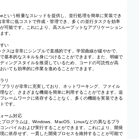
utineという軽量なスレッドを提供し、並行処理を簡単に実装でき
ineは非常に低コストで作成・管理でき、多くの並行タスクを効率
とが可能です。これにより、高スループットなアプリケーション
きます。
やすい
ックスは非常にシンプルで直感的です。学習曲線が緩やかで、
間で基本的なスキルを身につけることができます。また、明確で
ーディングスタイルを推奨しているため、コードの可読性が高
においても効率的に作業を進めることができます。
ブラリ
イブラリが非常に充実しており、ネットワーキング、ファイル
処理など、さまざまな機能を簡単に利用することができます。追
やフレームワークに依存することなく、多くの機能を実装できる
ットです。
フォーム対応
プログラムは、Windows、MacOS、Linuxなどの異なるプラ
でコンパイルおよび実行することができます。これにより、開発
環境に依存せず、一貫した開発プロセスを維持することが可能で