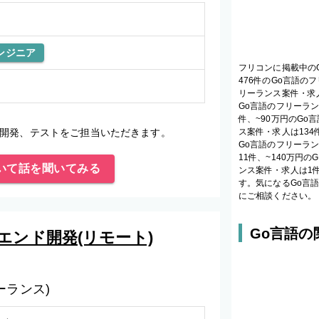
ンジニア
フリコンに掲載中の
476件のGo言語の
リーランス案件・求人
Go言語のフリーラン
件、~90万円のGo
開発、テストをご担当いただきます。
ス案件・求人は134
Go言語のフリーラン
11件、~140万円
いて話を聞いてみる
ンス案件・求人は1
す。気になるGo言
にご相談ください。
Go言語
エンド開発(リモート)
ーランス)