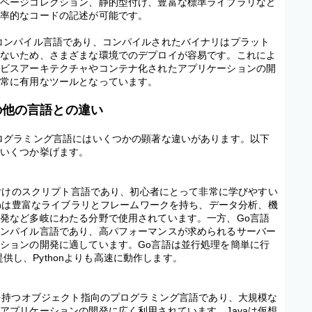
ガベージコレクション、静的型付け、豊富な標準ライブラリなど
効率的なコードの記述が可能です。
コンパイル言語であり、コンパイルされたバイナリはプラット
しないため、さまざまな環境でのデプロイが容易です。これによ
ービスアーキテクチャやコンテナ化されたアプリケーションの開
非常に有用なツールとなっています。
の他の言語との違い
ログラミング言語にはいくつかの顕著な違いがあります。以下
をいくつか挙げます。
的型付けのスクリプト言語であり、初心者にとって非常に学びやすい
honは豊富なライブラリとフレームワークを持ち、データ分析、機
発など多岐にわたる分野で使用されています。一方、Go言語
コンパイル言語であり、高パフォーマンスが求められるサーバー
ションの開発に適しています。Go言語は並行処理を簡単に行
eを提供し、Pythonよりも高速に動作します。
史を持つオブジェクト指向のプログラミング言語であり、大規模な
アプリケーションの開発に広く利用されています。Javaは仮想