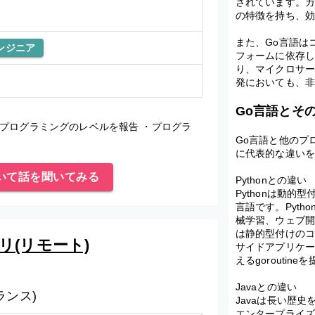
されています。
の特徴を持ち、
また、Go言語は
ンジニア
フォームに依存
り、マイクロサ
発においても、
Go言語とそ
プログラミングのレベルを報告 ・プログラ
Go言語と他のプ
に代表的な違い
いて話を聞いてみる
Pythonとの違い
Pythonは動
言語です。Pyt
械学習、ウェブ開
は静的型付けの
リ(リモート)
サイドアプリケー
えるgoroutin
Javaとの違い
ランス)
Javaは長い歴
エンタープライズ