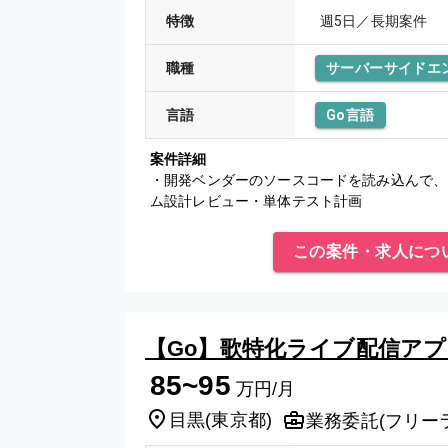
特徴
週5日／長期案件
職種
サーバーサイドエ
言語
Go言語
案件詳細
・開発ベンダーのソースコードを読み込んで、
ム設計レビュー・単体テスト計画
この案件・求人につ
【Go】歌特化ライブ配信アプ
85~95
万円/月
目黒
(
東京都
)
業務委託(フリー