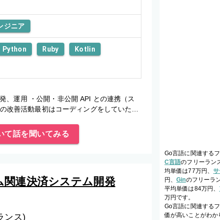
ンジニア
Python
Ruby
Kotlin
、運用 ・公開・非公開 API との連携（ス
CDの改善活動最初はコーディングをしていただ
いて話を聞いてみる
Go言語に関連する
C言語
のフリーラン
均単価は77万円、
サ
ム関連決済システム開発
円、
Gin
のフリーラ
平均単価は84万円、
万円です。
Go言語に関連する
価が高いことがわか
ランス)