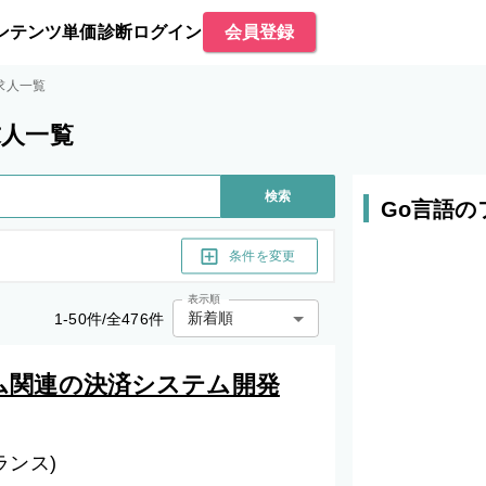
ンテンツ
単価診断
ログイン
会員登録
求人一覧
求人一覧
検索
Go言語
条件を変更
表示順
新着順
1
-
50
件/全
476
件
ム関連の決済システム開発
ランス)