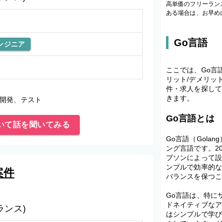
高単価のフリーラン
ある場合は、お早め
Go言語
ンジニア
ここでは、Go言
リット/デメリッ
件・求人を探し
きます。
開発、テスト
Go言語とは
いて話を聞いてみる
Go言語（Gola
ング言語です。2
プソンによって設
ンプルで効率的
案件
バランスを保つ
Go言語は、特に
ドネイティブな
ランス)
はシンプルで学