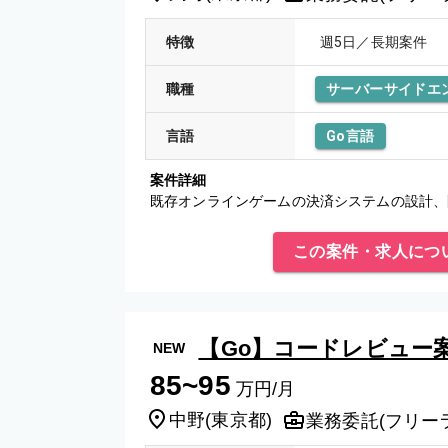
特徴
週5日／長期案件
職種
サーバーサイドエ
言語
Go言語
案件詳細
既存オンラインゲームの決済システムの設計、
この案件・求人につ
【Go】コードレビュー
NEW
85~95
万円/月
中野
(
東京都
)
業務委託(フリー