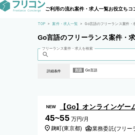
ご利用の流れ
案件・求人一覧
お役立ちコ
TOP
>
案件・求人一覧
>
Go言語のフリーランス案件・
Go言語のフリーランス案件・
フリーランス案件・求人を検索
言語
Go言語
詳細条件
【Go】オンラインゲー
NEW
45~55
万円/月
麹町
(
東京都
)
業務委託(フリー