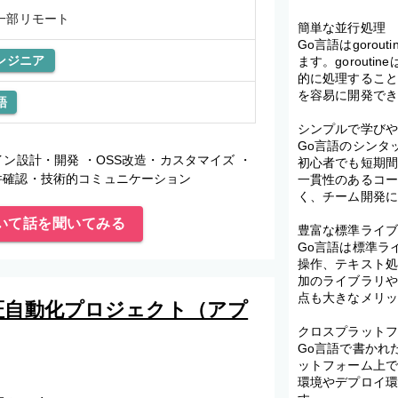
一部リモート
簡単な並行処理
Go言語はgoro
ンジニア
ます。gorout
的に処理するこ
を容易に開発で
語
シンプルで学び
Go言語のシンタ
ン設計・開発 ・OSS改造・カスタマイズ ・
初心者でも短期
件確認・技術的コミュニケーション
一貫性のあるコ
く、チーム開発
いて話を聞いてみる
豊富な標準ライ
Go言語は標準ラ
操作、テキスト
加のライブラリ
点も大きなメリ
検証自動化プロジェクト（アプ
クロスプラット
Go言語で書かれた
ットフォーム上
環境やデプロイ