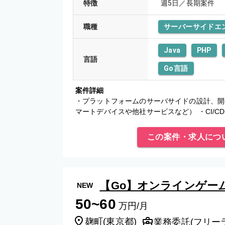
特徴
週5日／長期案件
職種
サーバーサイドエ
Java
PHP
言語
Go言語
案件詳細
・プラットフォームのサーバサイドの設計、開発
マートデバイスや他社サービスなど） ・CI/
きますが、慣れてきたら新
この案件・求人につ
【Go】オンラインゲー
NEW
50~60
万円/月
麹町
(
東京都
)
業務委託(フリー