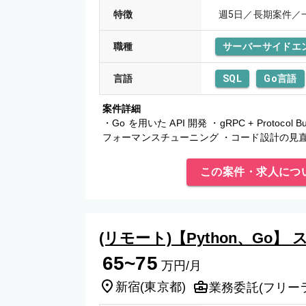
特徴
週5日／長期案件／
職種
サーバーサイドエ
言語
SQL
Go言語
案件詳細
・Go を用いた API 開発 ・gRPC + Protocol B
フォーマンスチューニング ・コード設計の見
この案件・求人につ
(リモート)【Python、Go
65~75
万円/月
新宿
(
東京都
)
業務委託(フリー