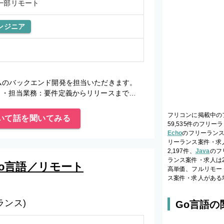
一部リモート
ンジニア
ムのバックエンド開発を担当いただきます。
 ・担当業務：要件定義からリリースまでの
フリコンに掲載中のフ
いて話を聞いてみる
59,535件のフリ
Echo
のフリーランス
リーランス案件・求人
2,197件、
Java
のフ
ランス案件・求人は2
o言語／リモート
高単価、フルリモー
ス案件・求人がある
ランス)
Go言語