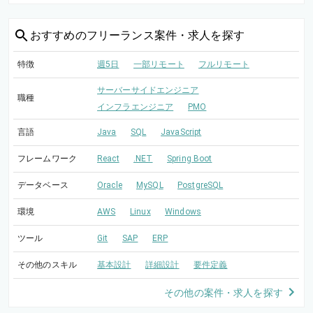
おすすめの
フリーランス案件・求人を探す
特徴
週5日
一部リモート
フルリモート
サーバーサイドエンジニア
職種
インフラエンジニア
PMO
言語
Java
SQL
JavaScript
フレームワーク
React
.NET
Spring Boot
データベース
Oracle
MySQL
PostgreSQL
環境
AWS
Linux
Windows
ツール
Git
SAP
ERP
その他のスキル
基本設計
詳細設計
要件定義
その他の案件・求人を探す