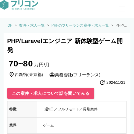
TOP
>
案件・求人一覧
>
PHPのフリーランス案件・求人一覧
>
PHP/L
aravel
エンジ
PHP/Laravelエンジニア 新体験型ゲーム開
ニア 新
体験型
発
ゲーム
開発
70~80
万円/月
西新宿
(
東京都
)
業務委託(フリーランス)
2024/11/21
この案件・求人について話を聞いてみる
特徴
週5日／フルリモート／長期案件
業界
ゲーム