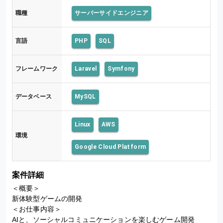
職種
サーバーサイドエンジニア
言語
PHP
SQL
フレームワーク
Laravel
Symfony
データベース
MySQL
Linux
AWS
環境
Google Cloud Platform
案件詳細
＜概要＞

新体験型ゲームの開発

＜お仕事内容＞

AIと、ソーシャルコミュニケーションを楽しむゲーム開発
