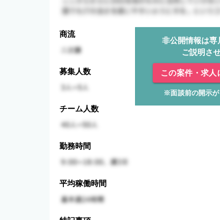
商流
非公開情報は専
ご説明さ
募集人数
この案件・求人
※面談前の開示が
チーム人数
勤務時間
平均稼働時間