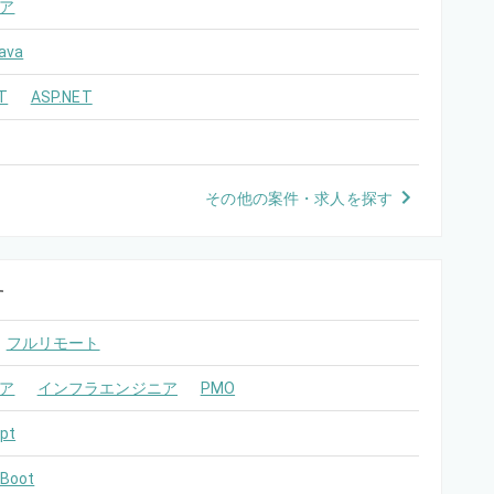
ア
ava
T
ASP.NET
その他の案件・求人を探す
す
フルリモート
ア
インフラエンジニア
PMO
pt
 Boot