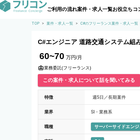
ご利用の流れ
案件・求人一覧
お役立ちコ
TOP
>
案件・求人一覧
>
C#のフリーランス案件・求人一覧
C#エンジニア 道路交通システム組
60~70
万円/月
業務委託(フリーランス)
この案件・求人について話を聞いてみる
特徴
週5日／長期案件
業界
SI・業務系
職種
サーバーサイドエンジ