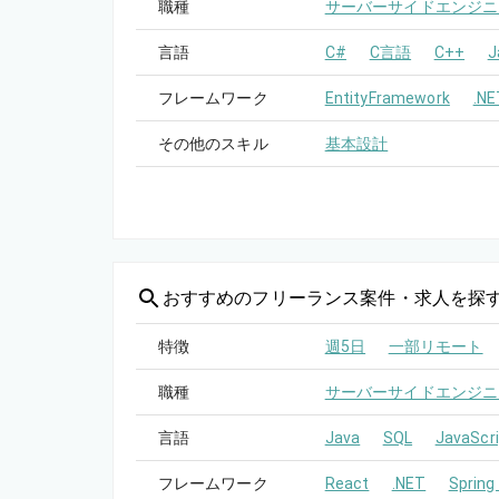
職種
サーバーサイドエンジニ
言語
C#
C言語
C++
J
フレームワーク
EntityFramework
.NE
その他のスキル
基本設計
おすすめの
フリーランス案件・求人を探
特徴
週5日
一部リモート
職種
サーバーサイドエンジニ
言語
Java
SQL
JavaScri
フレームワーク
React
.NET
Spring