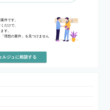
？
開案件です。
だくだけで、
します。
と
「理想の案件」を見つけません
ェルジュに相談する