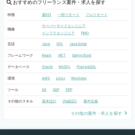
おすすめの
フリーランス案件・求人を探す
特徴
週5日
一部リモート
フルリモート
サーバーサイドエンジニア
職種
インフラエンジニア
PMO
言語
Java
SQL
JavaScript
フレームワーク
React
.NET
Spring Boot
データベース
Oracle
MySQL
PostgreSQL
環境
AWS
Linux
Windows
ツール
Git
SAP
ERP
その他のスキル
基本設計
詳細設計
要件定義
その他の案件・求人を探す