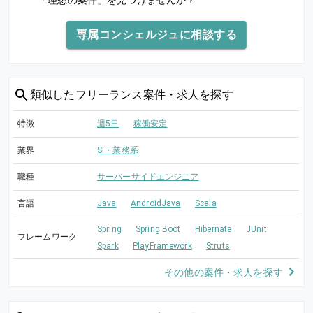
「理想の案件」を見つけませんか？
専属コンシェルジュに相談する
類似した
フリーランス案件・求人を探す
特徴
週5日
稼働安定
業界
SI・業務系
職種
サーバーサイドエンジニア
言語
Java
AndroidJava
Scala
Spring
Spring Boot
Hibernate
JUnit
フレームワーク
Spark
PlayFramework
Struts
その他の案件・求人を探す