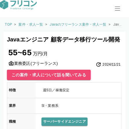
TOP
>
案件・求人一覧
>
Javaのフリーランス案件・求人一覧
>
Java
エン
ジニ
Javaエンジニア 顧客データ移行ツール開発
ア 顧
客デ
55~65
ータ
万円/月
移行
ツー
業務委託(フリーランス)
2024/11/21
ル開
発
この案件・求人について話を聞いてみる
特徴
週5日／稼働安定
業界
SI・業務系
職種
サーバーサイドエンジニア