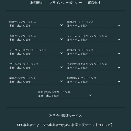
利用規約
プライバシーポリシー
運営会社
特徴
からフリーランス
職種
からフリーランス
案件・求人を探す
案件・求人を探す
言語
からフリーランス
フレームワーク
からフリーランス
案件・求人を探す
案件・求人を探す
データベース
からフリーランス
環境
からフリーランス
案件・求人を探す
案件・求人を探す
ツール
からフリーランス
その他のスキル
からフリーランス
案件・求人を探す
案件・求人を探す
業界
からフリーランス
勤務地
からフリーランス
案件・求人を探す
案件・求人を探す
雇用形態
からフリーランス
案件・求人を探す
運営会社関連サービス
SES事業者によるSES事業者のための営業支援ツール【コモレビ】