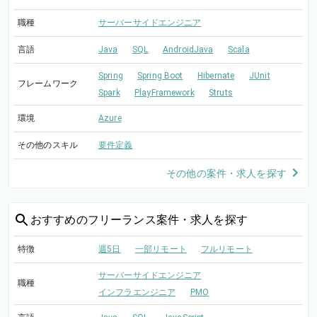
職種
サーバーサイドエンジニア
言語
Java
SQL
AndroidJava
Scala
Spring
Spring Boot
Hibernate
JUnit
フレームワーク
Spark
PlayFramework
Struts
環境
Azure
その他のスキル
要件定義
その他の案件・求人を探す
おすすめの
フリーランス案件・求人を探す
特徴
週5日
一部リモート
フルリモート
サーバーサイドエンジニア
職種
インフラエンジニア
PMO