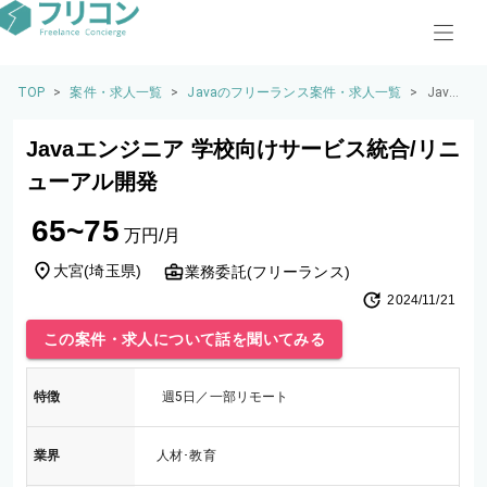
TOP
>
案件・求人一覧
>
Javaのフリーランス案件・求人一覧
>
Java
エン
ジニ
Javaエンジニア 学校向けサービス統合/リニ
ア 学
校向
ューアル開発
けサ
ービ
65~75
ス統
万円/月
合/リ
ニュ
大宮
(
埼玉県
)
業務委託(フリーランス)
ーア
2024/11/21
ル開
発
この案件・求人について話を聞いてみる
特徴
週5日／一部リモート
業界
人材･教育