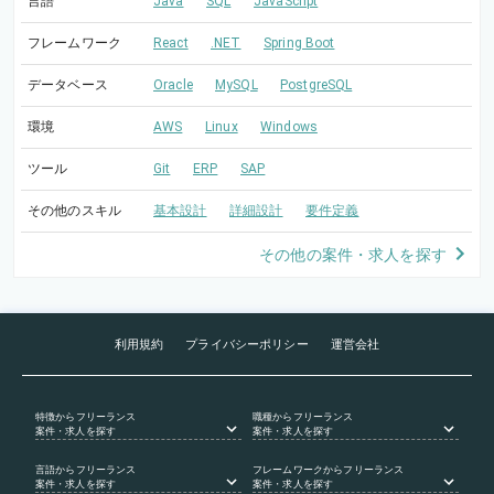
言語
Java
SQL
JavaScript
フレームワーク
React
.NET
Spring Boot
データベース
Oracle
MySQL
PostgreSQL
環境
AWS
Linux
Windows
ツール
Git
ERP
SAP
その他のスキル
基本設計
詳細設計
要件定義
その他の案件・求人を探す
利用規約
プライバシーポリシー
運営会社
特徴
からフリーランス
職種
からフリーランス
案件・求人を探す
案件・求人を探す
言語
からフリーランス
フレームワーク
からフリーランス
案件・求人を探す
案件・求人を探す