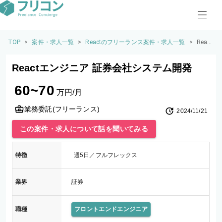
TOP
>
案件・求人一覧
>
Reactのフリーランス案件・求人一覧
>
Reac
tエン
ジニ
Reactエンジニア 証券会社システム開発
ア 証
券会
60~70
社シ
万円/月
ステ
ム開
業務委託(フリーランス)
2024/11/21
発
この案件・求人について話を聞いてみる
特徴
週5日／フルフレックス
業界
証券
職種
フロントエンドエンジニア