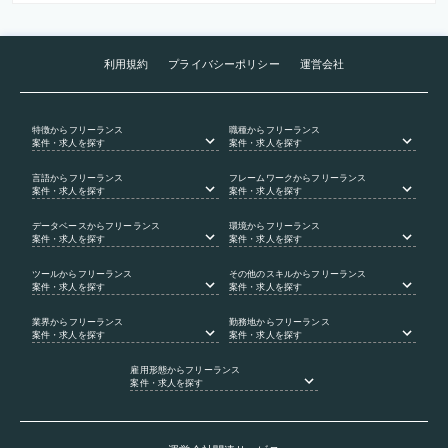
利用規約
プライバシーポリシー
運営会社
特徴
からフリーランス
職種
からフリーランス
案件・求人を探す
案件・求人を探す
言語
からフリーランス
フレームワーク
からフリーランス
案件・求人を探す
案件・求人を探す
データベース
からフリーランス
環境
からフリーランス
案件・求人を探す
案件・求人を探す
ツール
からフリーランス
その他のスキル
からフリーランス
案件・求人を探す
案件・求人を探す
業界
からフリーランス
勤務地
からフリーランス
案件・求人を探す
案件・求人を探す
雇用形態
からフリーランス
案件・求人を探す