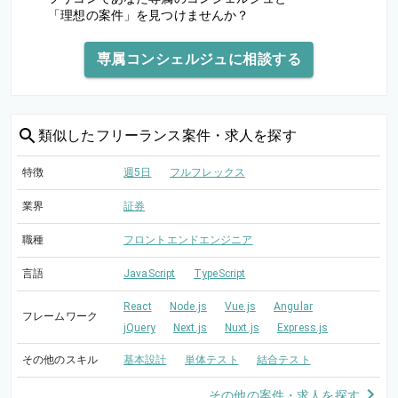
「理想の案件」を見つけませんか？
専属コンシェルジュに相談する
類似した
フリーランス案件・求人を探す
特徴
週5日
フルフレックス
業界
証券
職種
フロントエンドエンジニア
言語
JavaScript
TypeScript
React
Node.js
Vue.js
Angular
フレームワーク
jQuery
Next.js
Nuxt.js
Express.js
その他のスキル
基本設計
単体テスト
結合テスト
その他の案件・求人を探す