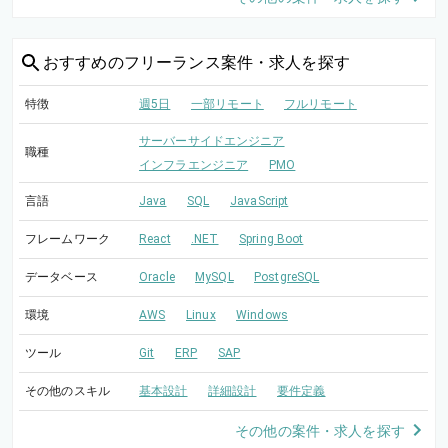
おすすめの
フリーランス案件・求人を探す
特徴
週5日
一部リモート
フルリモート
サーバーサイドエンジニア
職種
インフラエンジニア
PMO
言語
Java
SQL
JavaScript
フレームワーク
React
.NET
Spring Boot
データベース
Oracle
MySQL
PostgreSQL
環境
AWS
Linux
Windows
ツール
Git
ERP
SAP
その他のスキル
基本設計
詳細設計
要件定義
その他の案件・求人を探す