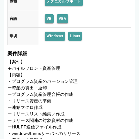
職種
テクニカルサポート
言語
VB
VBA
環境
Windows
Linux
案件詳細
【案件】

モバイルフロント資産管理

【内容】

・プログラム資産のバージョン管理

ー資産の貸出・返却

ープログラム資産管理台帳の作成

・リリース資産の準備

ー連結マクロ作成

ーリリースリスト編集／作成

ーリリース関連の対象資材の作成

ーHULFT送信ファイル作成

・windows/Linuxサーバへのリリース
