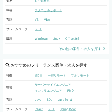
業界
SI・業務系
職種
テクニカルサポート
言語
VB
VBA
フレームワーク
.NET
環境
Windows
Linux
Office 365
その他の案件・求人を探す
おすすめの
フリーランス案件・求人を探す
特徴
週5日
一部リモート
フルリモート
サーバーサイドエンジニア
職種
インフラエンジニア
PMO
言語
Java
SQL
JavaScript
フレームワーク
React
.NET
Spring Boot