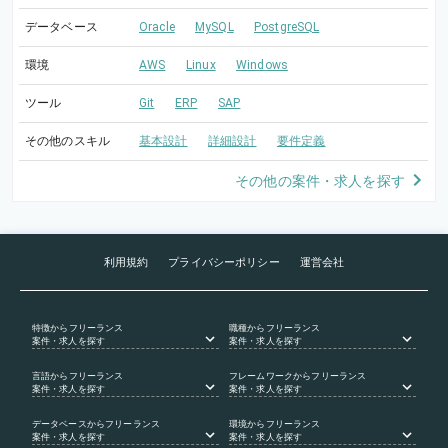
データベース
Oracle
MySQL
PostgreSQL
環境
AWS
Linux
Windows
ツール
Git
ERP
SAP
その他のスキル
基本設計
詳細設計
要件定義
その他の案件・求人を探す
利用規約
プライバシーポリシー
運営会社
特徴
からフリーランス
職種
からフリーランス
案件・求人を探す
案件・求人を探す
言語
からフリーランス
フレームワーク
からフリーランス
案件・求人を探す
案件・求人を探す
データベース
からフリーランス
環境
からフリーランス
案件・求人を探す
案件・求人を探す