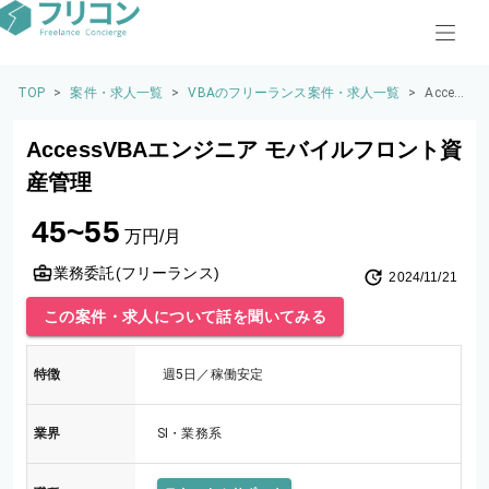
TOP
>
案件・求人一覧
>
VBAのフリーランス案件・求人一覧
>
Acces
sVBA
エンジ
AccessVBAエンジニア モバイルフロント資
ニア
モバイ
産管理
ルフロ
ント資
45~55
産管理
万円/月
業務委託(フリーランス)
2024/11/21
この案件・求人について話を聞いてみる
特徴
週5日／稼働安定
業界
SI・業務系