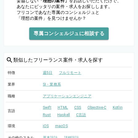
妥協しない
「理想の案件」
をお話しいただくだけで、
あなたにピッタリの案件・求人をお探しします。
フリコンであなた専属のコンシェルジュと
「理想の案件」を見つけませんか？
専属コンシェルジュに相談する
類似した
フリーランス案件・求人を探す
特徴
週5日
フルリモート
業界
SI・業務系
職種
アプリケーションエンジニア
Swift
HTML
CSS
Objective-C
Kotlin
言語
Rust
Haskell
C言語
環境
iOS
macOS
その他のスキル
基本設計
詳細設計