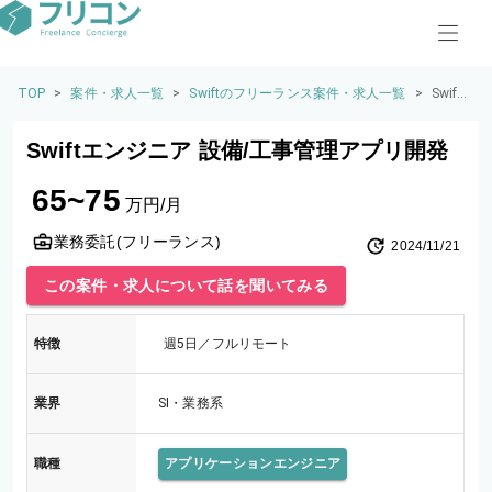
TOP
>
案件・求人一覧
>
Swiftのフリーランス案件・求人一覧
>
Swift
エン
ジニ
Swiftエンジニア 設備/工事管理アプリ開発
ア 設
備/工
65~75
事管
万円/月
理ア
プリ
業務委託(フリーランス)
2024/11/21
開発
この案件・求人について話を聞いてみる
特徴
週5日／フルリモート
業界
SI・業務系
職種
アプリケーションエンジニア