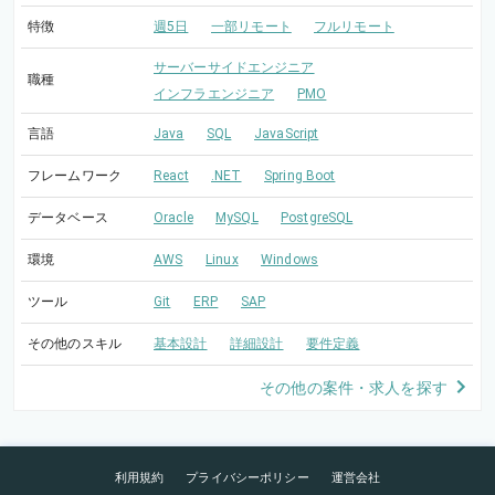
特徴
週5日
一部リモート
フルリモート
サーバーサイドエンジニア
職種
インフラエンジニア
PMO
言語
Java
SQL
JavaScript
フレームワーク
React
.NET
Spring Boot
データベース
Oracle
MySQL
PostgreSQL
環境
AWS
Linux
Windows
ツール
Git
ERP
SAP
その他のスキル
基本設計
詳細設計
要件定義
その他の案件・求人を探す
利用規約
プライバシーポリシー
運営会社