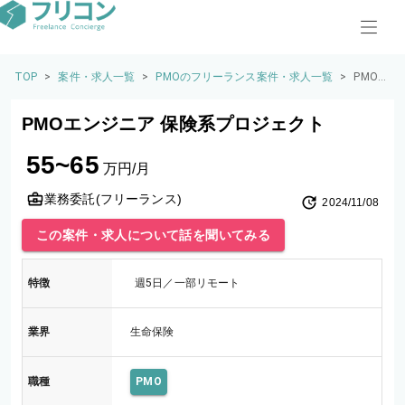
TOP
>
案件・求人一覧
>
PMOのフリーランス案件・求人一覧
>
PMO
エンジ
ニア
PMOエンジニア 保険系プロジェクト
保険系
プロジ
55~65
ェクト
万円/月
業務委託(フリーランス)
2024/11/08
この案件・求人について話を聞いてみる
特徴
週5日／一部リモート
業界
生命保険
職種
PMO