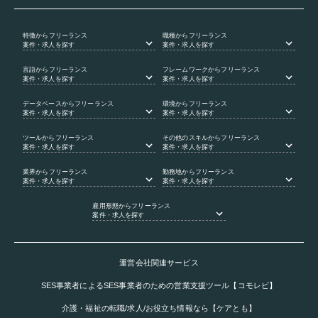
特徴
からフリーランス
職種
からフリーランス
案件・求人を探す
案件・求人を探す
言語
からフリーランス
フレームワーク
からフリーランス
案件・求人を探す
案件・求人を探す
データベース
からフリーランス
環境
からフリーランス
案件・求人を探す
案件・求人を探す
ツール
からフリーランス
その他のスキル
からフリーランス
案件・求人を探す
案件・求人を探す
業界
からフリーランス
勤務地
からフリーランス
案件・求人を探す
案件・求人を探す
雇用形態
からフリーランス
案件・求人を探す
運営会社関連サービス
SES事業者によるSES事業者のための営業支援ツール【コモレビ】
介護・福祉の転職/求人/お役立ち情報なら【ケアとも】