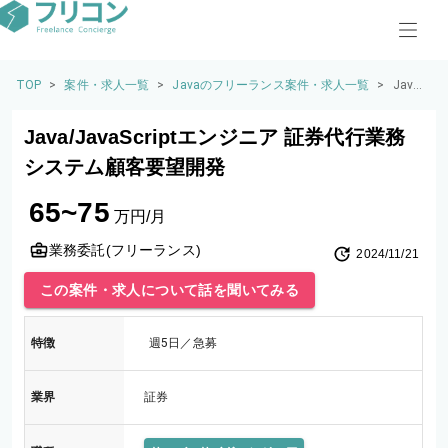
TOP
>
案件・求人一覧
>
Javaのフリーランス案件・求人一覧
>
Java/
JavaS
cript
Java/JavaScriptエンジニア 証券代行業務
エン
ジニ
システム顧客要望開発
ア 証
券代
65~75
行業
万円/月
務シ
ステ
業務委託(フリーランス)
2024/11/21
ム顧
客要
この案件・求人について話を聞いてみる
望開
発
特徴
週5日／急募
業界
証券