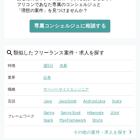
フリコンであなた専属のコンシェルジュと
「理想の案件」を見つけませんか？
専属コンシェルジュに相談する
類似した
フリーランス案件・求人を探す
特徴
週5日
急募
業界
証券
職種
サーバーサイドエンジニア
言語
Java
JavaScript
AndroidJava
Scala
Spring
Spring Boot
Hibernate
JUnit
フレームワーク
Spark
PlayFramework
Struts
その他の案件・求人を探す