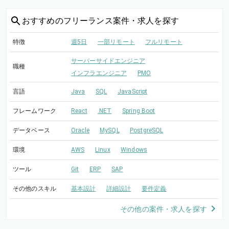
おすすめの
フリーランス案件・求人を探す
特徴
週5日
一部リモート
フルリモート
サーバーサイドエンジニア
職種
インフラエンジニア
PMO
言語
Java
SQL
JavaScript
フレームワーク
React
.NET
Spring Boot
データベース
Oracle
MySQL
PostgreSQL
環境
AWS
Linux
Windows
ツール
Git
ERP
SAP
その他のスキル
基本設計
詳細設計
要件定義
その他の案件・求人を探す