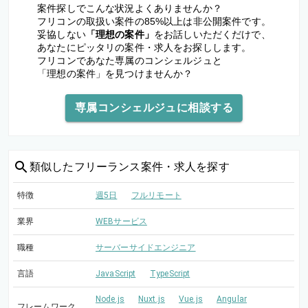
案件探しでこんな状況よくありませんか？
フリコンの取扱い案件の85%以上は非公開案件です。
妥協しない
「理想の案件」
をお話しいただくだけで、
あなたにピッタリの案件・求人をお探しします。
フリコンであなた専属のコンシェルジュと
「理想の案件」を見つけませんか？
専属コンシェルジュに相談する
類似した
フリーランス案件・求人を探す
特徴
週5日
フルリモート
業界
WEBサービス
職種
サーバーサイドエンジニア
言語
JavaScript
TypeScript
Node.js
Nuxt.js
Vue.js
Angular
フレームワーク