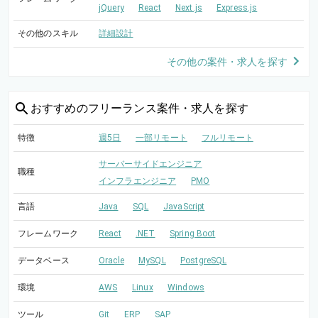
jQuery
React
Next.js
Express.js
その他のスキル
詳細設計
その他の案件・求人を探す
おすすめの
フリーランス案件・求人を探す
特徴
週5日
一部リモート
フルリモート
サーバーサイドエンジニア
職種
インフラエンジニア
PMO
言語
Java
SQL
JavaScript
フレームワーク
React
.NET
Spring Boot
データベース
Oracle
MySQL
PostgreSQL
環境
AWS
Linux
Windows
ツール
Git
ERP
SAP