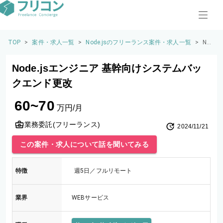
TOP
>
案件・求人一覧
>
Node.jsのフリーランス案件・求人一覧
>
No
de.j
sエ
Node.jsエンジニア 基幹向けシステムバッ
ン
ジ
クエンド更改
ニ
ア
60~70
基
万円/月
幹
向
業務委託(フリーランス)
2024/11/21
け
シ
この案件・求人について話を聞いてみる
ス
テ
ム
特徴
週5日／フルリモート
バ
ッ
ク
業界
WEBサービス
エ
ン
ド