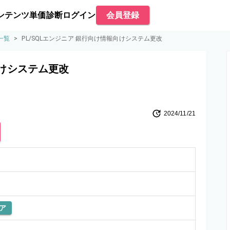
ンテンツ
単価診断
ログイン
会員登録
一覧
>
PL/SQLエンジニア 銀行向け情報向けシステム更改
向けシステム更改
2024/11/21
ア