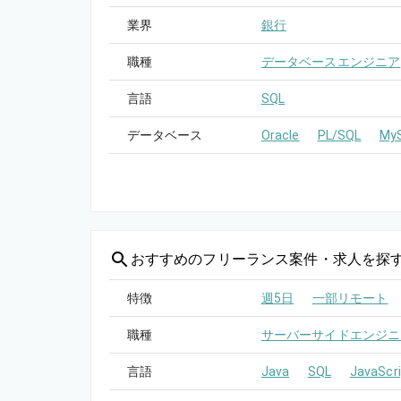
業界
銀行
職種
データベースエンジニア
言語
SQL
データベース
Oracle
PL/SQL
My
おすすめの
フリーランス案件・求人を探
特徴
週5日
一部リモート
職種
サーバーサイドエンジニ
言語
Java
SQL
JavaScri