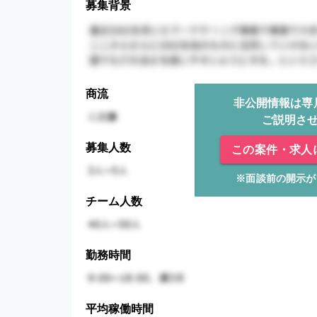
募集背景
商流
非公開情報は専
ご説明さ
募集人数
この案件・求人
※面談前の開示が
チーム人数
勤務時間
平均稼働時間