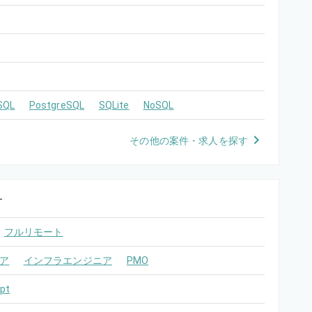
SQL
PostgreSQL
SQLite
NoSQL
その他の案件・求人を探す
す
フルリモート
ア
インフラエンジニア
PMO
pt