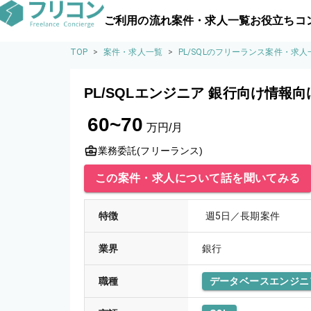
ご利用の流れ
案件・求人一覧
お役立ちコ
TOP
>
案件・求人一覧
>
PL/SQLのフリーランス案件・求人
PL/SQLエンジニア 銀行向け情報
60~70
万円/月
業務委託(フリーランス)
この案件・求人について話を聞いてみる
特徴
週5日／長期案件
業界
銀行
職種
データベースエンジニ