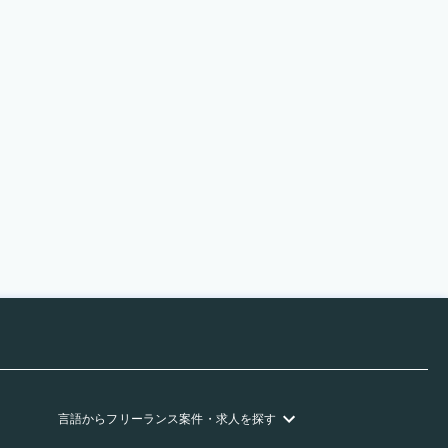
言語
からフリーランス
案件・求人を探す