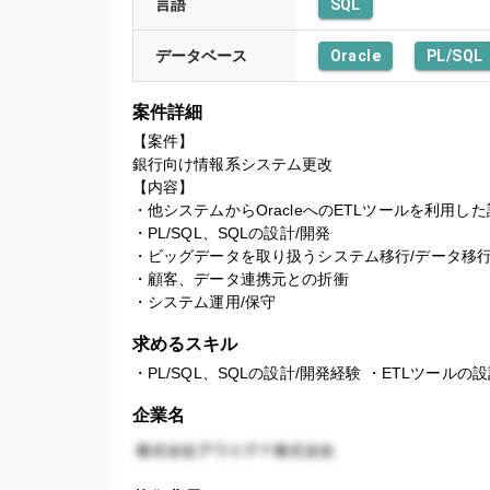
言語
SQL
データベース
Oracle
PL/SQL
案件詳細
【案件】

銀行向け情報系システム更改

【内容】

・他システムからOracleへのETLツールを利用した設
・PL/SQL、SQLの設計/開発

・ビッグデータを取り扱うシステム移行/データ移行の
・顧客、データ連携元との折衝

・システム運用/保守
求めるスキル
・PL/SQL、SQLの設計/開発経験 ・ETLツールの
企業名