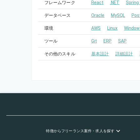
フレームワーク
React
.NET
Spring
データベース
Oracle
MySQL
Pos
環境
AWS
Linux
Window
ツール
Git
ERP
SAP
その他のスキル
基本設計
詳細設計
特徴
からフリーランス
案件・求人を探す