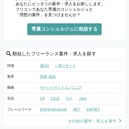
あなたにピッタリの案件・求人をお探しします。
フリコンであなた専属のコンシェルジュと
「理想の案件」を見つけませんか？
専属コンシェルジュに相談する
類似した
フリーランス案件・求人を探す
特徴
週5日
一部リモート
業界
医療･福祉
職種
サーバーサイドエンジニア
言語
C#
C言語
C++
Java
フレームワーク
EntityFramework
.NET
ASP.NET
その他の案件・求人を探す