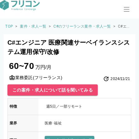
TOP
>
案件・求人一覧
>
C#のフリーランス案件・求人一覧
>
C#エン
ジニア
医療関
C#エンジニア 医療関連サーベイランスシス
連サー
ベイラ
テム運用保守/改修
ンスシ
ステム
60~70
運用保
万円/月
守/改修
業務委託(フリーランス)
2024/11/21
この案件・求人について話を聞いてみる
特徴
週5日／一部リモート
業界
医療･福祉