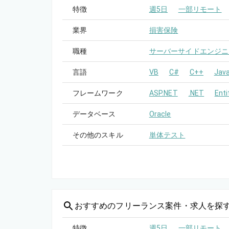
特徴
週5日
一部リモート
業界
損害保険
職種
サーバーサイドエンジニ
言語
VB
C#
C++
Java
フレームワーク
ASP.NET
.NET
Ent
データベース
Oracle
その他のスキル
単体テスト
おすすめの
フリーランス案件・求人を探
特徴
週5日
一部リモート