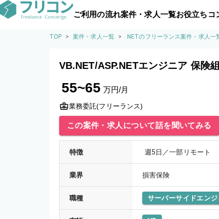
ご利用の流れ
案件・求人一覧
お役立ちコ
TOP
>
案件・求人一覧
>
.NETのフリーランス案件・求人一
VB.NET/ASP.NETエンジニア 
55~65
万円/月
業務委託(フリーランス)
この案件・求人について話を聞いてみる
特徴
週5日／一部リモート
業界
損害保険
職種
サーバーサイドエンジ