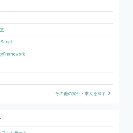
ア
Script
ityFramework
その他の案件・求人を探す
す
フルリモート