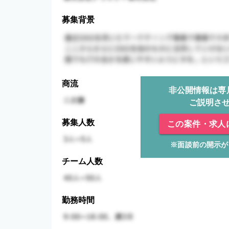
募集背景
商流
非公開情報は専
ご説明さ
募集人数
この案件・求人
※面談前の開示が
チーム人数
勤務時間