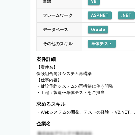
言語
VB
フレームワーク
ASP.NET
.NET
データベース
Oracle
その他のスキル
単体テスト
案件詳細
【案件名】

保険組合向けシステム再構築

【仕事内容】

・健診予約システムの再構築に伴う開発

・工程：製造〜単体テストをご担当
求めるスキル
・Webシステムの開発、テストの経験 ・VB.NET、AS
企業名