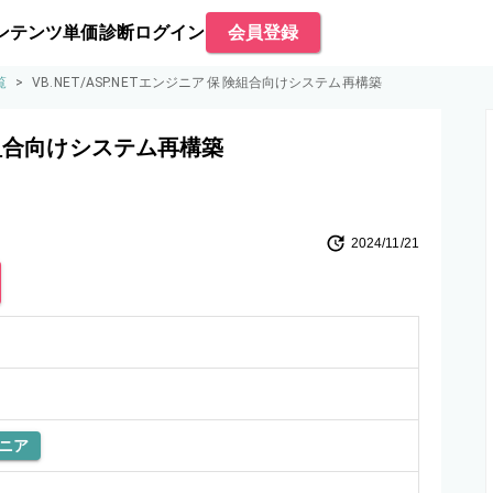
ンテンツ
単価診断
ログイン
会員登録
覧
>
VB.NET/ASP.NETエンジニア 保険組合向けシステム再構築
保険組合向けシステム再構築
2024/11/21
ニア