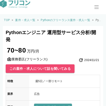
TOP
>
案件・求人一覧
>
Pythonのフリーランス案件・求人一覧
>
Pyt
hon
エン
Pythonエンジニア 運用型サービス分析/開
ジニ
ア
発
運用
型サ
70~80
ービ
万円/月
ス分
析/
業務委託(フリーランス)
2024/11/21
開発
この案件・求人について話を聞いてみる
特徴
週5日／一部リモート
業界
広告