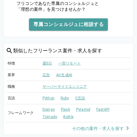
フリコンであなた専属のコンシェルジュと
「理想の案件」を見つけませんか？
専属コンシェルジュに相談する
類似した
フリーランス案件・求人を探す
特徴
週5日
一部リモート
業界
広告
AI/生成AI
職種
サーバーサイドエンジニア
言語
Python
Ruby
C言語
Django
Flask
Pyramid
FastAPI
フレームワーク
Tornado
Bottle
その他の案件・求人を探す