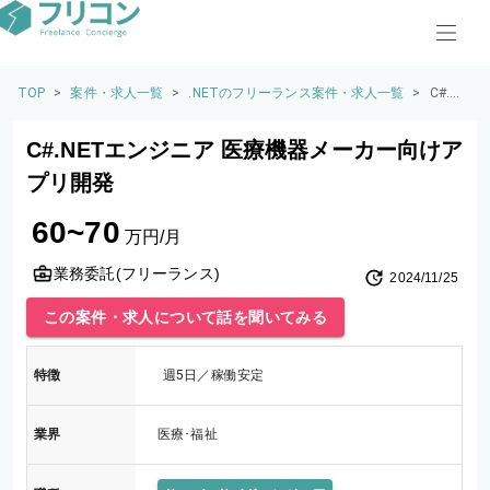
TOP
>
案件・求人一覧
>
.NETのフリーランス案件・求人一覧
>
C#.NE
Tエン
ジニ
C#.NETエンジニア 医療機器メーカー向けア
ア 医
療機
プリ開発
器メ
ーカ
60~70
ー向
万円/月
けア
プリ
業務委託(フリーランス)
2024/11/25
開発
この案件・求人について話を聞いてみる
特徴
週5日／稼働安定
業界
医療･福祉