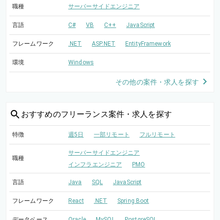
職種
サーバーサイドエンジニア
言語
C#
VB
C++
JavaScript
フレームワーク
.NET
ASP.NET
EntityFramework
環境
Windows
その他の案件・求人を探す
おすすめの
フリーランス案件・求人を探す
特徴
週5日
一部リモート
フルリモート
サーバーサイドエンジニア
職種
インフラエンジニア
PMO
言語
Java
SQL
JavaScript
フレームワーク
React
.NET
Spring Boot
データベース
Oracle
MySQL
PostgreSQL