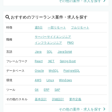
その他の案件・求人を探す
おすすめの
フリーランス案件・求人を探す
特徴
週5日
一部リモート
フルリモート
サーバーサイドエンジニア
職種
インフラエンジニア
PMO
言語
Java
SQL
JavaScript
フレームワーク
React
.NET
Spring Boot
データベース
Oracle
MySQL
PostgreSQL
環境
AWS
Linux
Windows
ツール
Git
ERP
SAP
その他のスキル
基本設計
詳細設計
要件定義
その他の案件・求人を探す