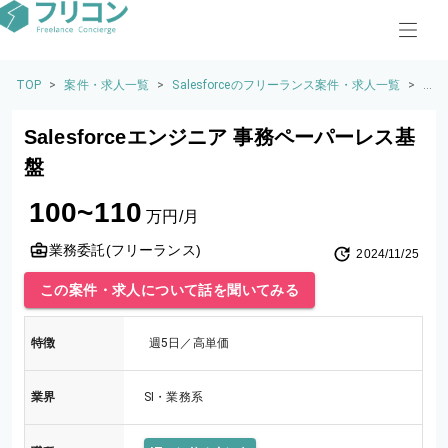
TOP
>
案件・求人一覧
>
Salesforceのフリーランス案件・求人一覧
>
S
al
e
Salesforceエンジニア 事務ペーパーレス基
sf
or
盤
c
e
100~110
エ
万円/月
ン
ジ
業務委託(フリーランス)
2024/11/25
ニ
ア
この案件・求人について話を聞いてみる
事
務
ペ
特徴
週5日／高単価
ー
パ
ー
業界
SI・業務系
レ
ス
基