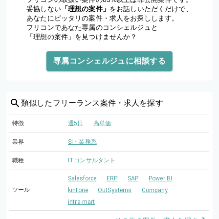
妥協しない
「理想の案件」
をお話しいただくだけで、
あなたにピッタリの案件・求人をお探しします。
フリコンであなた専属のコンシェルジュと
「理想の案件」を見つけませんか？
専属コンシェルジュに相談する
類似した
フリーランス案件・求人を探す
特徴
週5日
高単価
業界
SI・業務系
職種
ITコンサルタント
Salesforce
ERP
SAP
Power BI
ツール
kintone
OutSystems
Company
intra-mart