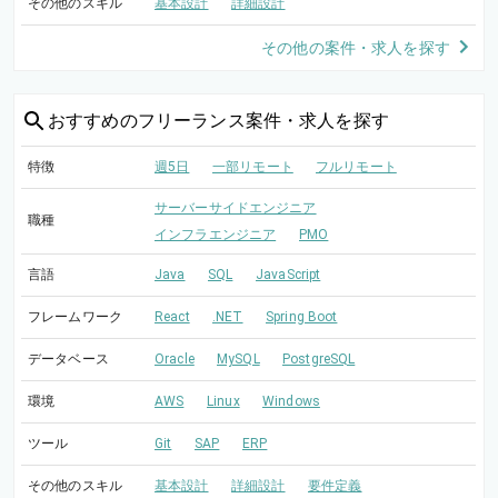
その他のスキル
基本設計
詳細設計
その他の案件・求人を探す
おすすめの
フリーランス案件・求人を探す
特徴
週5日
一部リモート
フルリモート
サーバーサイドエンジニア
職種
インフラエンジニア
PMO
言語
Java
SQL
JavaScript
フレームワーク
React
.NET
Spring Boot
データベース
Oracle
MySQL
PostgreSQL
環境
AWS
Linux
Windows
ツール
Git
SAP
ERP
その他のスキル
基本設計
詳細設計
要件定義