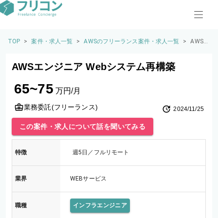
TOP
>
案件・求人一覧
>
AWSのフリーランス案件・求人一覧
>
AWS
エンジ
ニア
AWSエンジニア Webシステム再構築
Webシ
ステム
65~75
再構築
万円/月
業務委託(フリーランス)
2024/11/25
この案件・求人について話を聞いてみる
特徴
週5日／フルリモート
業界
WEBサービス
職種
インフラエンジニア