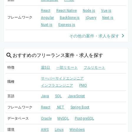
React
React Native
Node.js
Vue.js
フレームワーク
Angular
Backbone.js
jQuery
Next.js
Nuxt.js
Express.js
その他の案件・求人を探す
おすすめの
フリーランス案件・求人を探す
特徴
週5日
一部リモート
フルリモート
サーバーサイドエンジニア
職種
インフラエンジニア
PMO
言語
Java
SQL
JavaScript
フレームワーク
React
.NET
Spring Boot
データベース
Oracle
MySQL
PostgreSQL
環境
AWS
Linux
Windows