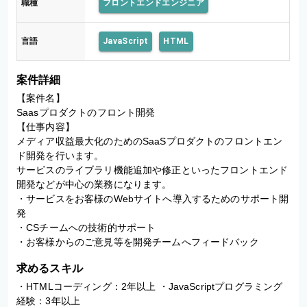
職種
フロントエンドエンジニア
ト
の
フ
言語
JavaScript
HTML
ロ
ン
ト
案件詳細
開
発
【案件名】

Saasプロダクトのフロント開発

【仕事内容】

メディア収益最大化のためのSaaSプロダクトのフロントエン
ド開発を行います。

サービスのライブラリ機能追加や修正といったフロントエンド
開発などが中心の業務になります。

・サービスをお客様のWebサイトへ導入するためのサポート開
発

・CSチームへの技術的サポート

・お客様からのご意見等を開発チームへフィードバック
求めるスキル
・HTMLコーディング：2年以上 ・JavaScriptプログラミング
経験：3年以上