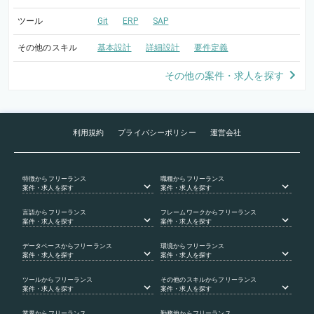
ツール
Git
ERP
SAP
その他のスキル
基本設計
詳細設計
要件定義
その他の案件・求人を探す
利用規約
プライバシーポリシー
運営会社
特徴
からフリーランス
職種
からフリーランス
案件・求人を探す
案件・求人を探す
言語
からフリーランス
フレームワーク
からフリーランス
案件・求人を探す
案件・求人を探す
データベース
からフリーランス
環境
からフリーランス
案件・求人を探す
案件・求人を探す
ツール
からフリーランス
その他のスキル
からフリーランス
案件・求人を探す
案件・求人を探す
業界
からフリーランス
勤務地
からフリーランス