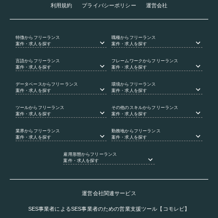
利用規約
プライバシーポリシー
運営会社
特徴
からフリーランス
職種
からフリーランス
案件・求人を探す
案件・求人を探す
言語
からフリーランス
フレームワーク
からフリーランス
案件・求人を探す
案件・求人を探す
データベース
からフリーランス
環境
からフリーランス
案件・求人を探す
案件・求人を探す
ツール
からフリーランス
その他のスキル
からフリーランス
案件・求人を探す
案件・求人を探す
業界
からフリーランス
勤務地
からフリーランス
案件・求人を探す
案件・求人を探す
雇用形態
からフリーランス
案件・求人を探す
運営会社関連サービス
SES事業者によるSES事業者のための営業支援ツール【コモレビ】