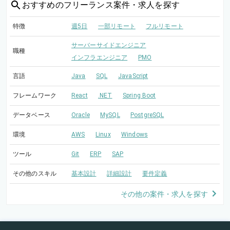
おすすめの
フリーランス案件・求人を探す
特徴
週5日
一部リモート
フルリモート
サーバーサイドエンジニア
職種
インフラエンジニア
PMO
言語
Java
SQL
JavaScript
フレームワーク
React
.NET
Spring Boot
データベース
Oracle
MySQL
PostgreSQL
環境
AWS
Linux
Windows
ツール
Git
ERP
SAP
その他のスキル
基本設計
詳細設計
要件定義
その他の案件・求人を探す