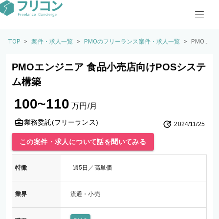
TOP
>
案件・求人一覧
>
PMOのフリーランス案件・求人一覧
>
PMO
エンジ
ニア
PMOエンジニア 食品小売店向けPOSシステ
食品小
売店向
ム構築
けPOS
システ
100~110
ム構築
万円/月
業務委託(フリーランス)
2024/11/25
この案件・求人について話を聞いてみる
特徴
週5日／高単価
業界
流通・小売