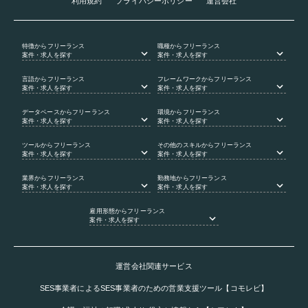
利用規約
プライバシーポリシー
運営会社
特徴
からフリーランス
職種
からフリーランス
案件・求人を探す
案件・求人を探す
言語
からフリーランス
フレームワーク
からフリーランス
案件・求人を探す
案件・求人を探す
データベース
からフリーランス
環境
からフリーランス
案件・求人を探す
案件・求人を探す
ツール
からフリーランス
その他のスキル
からフリーランス
案件・求人を探す
案件・求人を探す
業界
からフリーランス
勤務地
からフリーランス
案件・求人を探す
案件・求人を探す
雇用形態
からフリーランス
案件・求人を探す
運営会社関連サービス
SES事業者によるSES事業者のための営業支援ツール【コモレビ】