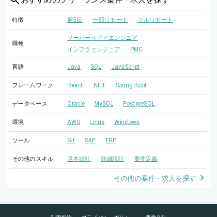
特徴
週5日
一部リモート
フルリモート
サーバーサイドエンジニア
職種
インフラエンジニア
PMO
言語
Java
SQL
JavaScript
フレームワーク
React
.NET
Spring Boot
データベース
Oracle
MySQL
PostgreSQL
環境
AWS
Linux
Windows
ツール
Git
SAP
ERP
その他のスキル
基本設計
詳細設計
要件定義
その他の案件・求人を探す