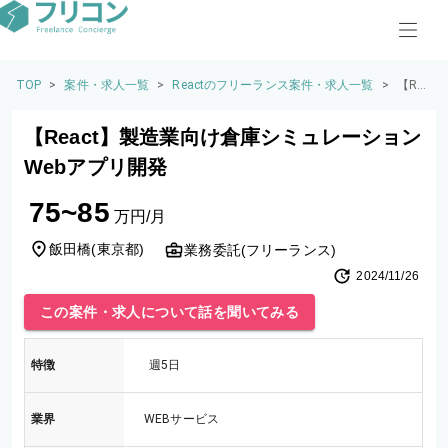
TOP
>
案件・求人一覧
>
Reactのフリーランス案件・求人一覧
>
【Re
act】
製造
【React】製造業向け倉庫シミュレーション
業向
け倉
Webアプリ開発
庫シ
ミュ
75~85
レー
万円/月
ショ
ンWe
飯田橋
(
東京都
)
業務委託(フリーランス)
bアプ
2024/11/26
リ開
発
この案件・求人について話を聞いてみる
特徴
週5日
業界
WEBサービス