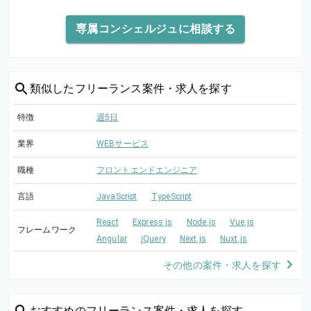
専属コンシェルジュに相談する
類似した
フリーランス案件・求人を探す
特徴
週5日
業界
WEBサービス
職種
フロントエンドエンジニア
言語
JavaScript
TypeScript
React
Express.js
Node.js
Vue.js
フレームワーク
Angular
jQuery
Next.js
Nuxt.js
その他の案件・求人を探す
おすすめの
フリーランス案件・求人を探す