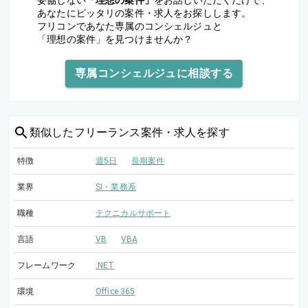
妥協しない
「理想の案件」
をお話しいただくだけで、
あなたにピッタリの案件・求人をお探しします。
フリコンであなた専属のコンシェルジュと
「理想の案件」を見つけませんか？
専属コンシェルジュに相談する
類似した
フリーランス案件・求人を探す
特徴
週5日
長期案件
業界
SI・業務系
職種
テクニカルサポート
言語
VB
VBA
フレームワーク
.NET
環境
Office 365