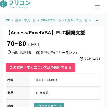
TOP
>
案件・求人一覧
>
VBAのフリーランス案件・求人一覧
>
【Acce
ss/Ex
celVB
【Access/ExcelVBA】EUC開発支援
A】EU
C開発
70~80
支援
万円/月
蒲田
(
東京都
)
業務委託(フリーランス)
2024/12/03
この案件・求人について話を聞いてみる
特徴
週5日／長期案件
業界
SI・業務系
職種
テクニカルサポート