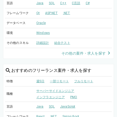
言語
Java
SQL
C++
C言語
C#
フレームワーク
Qt
ASP.NET
.NET
データベース
Oracle
環境
Windows
その他のスキル
詳細設計
結合テスト
その他の案件・求人を探す
おすすめの
フリーランス案件・求人を探す
特徴
週5日
一部リモート
フルリモート
サーバーサイドエンジニア
職種
インフラエンジニア
PMO
言語
Java
SQL
JavaScript
フレームワーク
React
.NET
Spring Boot