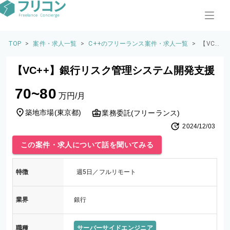
TOP
>
案件・求人一覧
>
C++のフリーランス案件・求人一覧
>
【VC+
+】銀
行リス
【VC++】銀行リスク管理システム開発支援
ク管理
システ
70~80
ム開発
万円/月
支援
築地市場
(
東京都
)
業務委託(フリーランス)
2024/12/03
この案件・求人について話を聞いてみる
特徴
週5日／フルリモート
業界
銀行
職種
サーバーサイドエンジニア