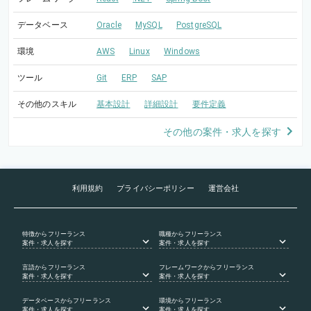
データベース
Oracle
MySQL
PostgreSQL
環境
AWS
Linux
Windows
ツール
Git
ERP
SAP
その他のスキル
基本設計
詳細設計
要件定義
その他の案件・求人を探す
利用規約
プライバシーポリシー
運営会社
特徴
からフリーランス
職種
からフリーランス
案件・求人を探す
案件・求人を探す
言語
からフリーランス
フレームワーク
からフリーランス
案件・求人を探す
案件・求人を探す
データベース
からフリーランス
環境
からフリーランス
案件・求人を探す
案件・求人を探す