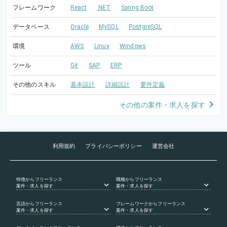
フレームワーク
React
.NET
Spring Boot
データベース
Oracle
MySQL
PostgreSQL
環境
AWS
Linux
Windows
ツール
Git
SAP
ERP
その他のスキル
基本設計
詳細設計
要件定義
その他の案件・求人を探す
利用規約
プライバシーポリシー
運営会社
特徴
からフリーランス
職種
からフリーランス
案件・求人を探す
案件・求人を探す
言語
からフリーランス
フレームワーク
からフリーランス
案件・求人を探す
案件・求人を探す