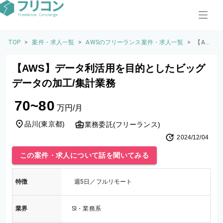
TOP
>
案件・求人一覧
>
AWSのフリーランス案件・求人一覧
>
【AW
S】デ
ータ利
【AWS】データ利活用を目的としたビッグ
活用を
目的と
データの加工/集計業務
したビ
ッグデ
70~80
ータの
万円/月
加工/
集計業
品川
(
東京都
)
業務委託(フリーランス)
務
2024/12/04
この案件・求人について話を聞いてみる
特徴
週5日／フルリモート
業界
SI・業務系