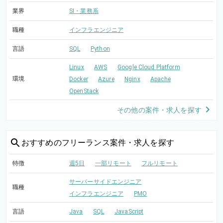
業界
SI・業務系
職種
インフラエンジニア
言語
SQL
Python
Linux
AWS
Google Cloud Platform
環境
Docker
Azure
Nginx
Apache
OpenStack
その他の案件・求人を探す
おすすめの
フリーランス案件・求人を探す
特徴
週5日
一部リモート
フルリモート
サーバーサイドエンジニア
職種
インフラエンジニア
PMO
言語
Java
SQL
JavaScript