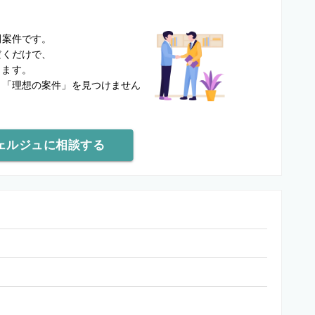
？
開案件です。
だくだけで、
します。
と
「理想の案件」を見つけません
ェルジュに相談する