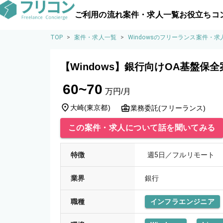
ご利用の流れ
案件・求人一覧
お役立ちコ
TOP
>
案件・求人一覧
>
Windowsのフリーランス案件・求
【Windows】銀行向けOA基盤保全
60~70
万円/月
大崎
(
東京都
)
業務委託(フリーランス)
この案件・求人について話を聞いてみる
特徴
週5日／フルリモート
業界
銀行
職種
インフラエンジニア