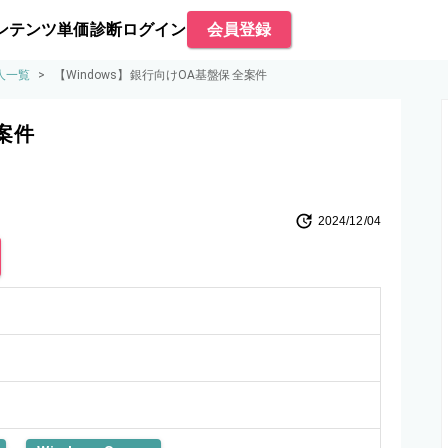
ンテンツ
単価診断
ログイン
会員登録
人一覧
>
【Windows】銀行向けOA基盤保全案件
案件
2024/12/04