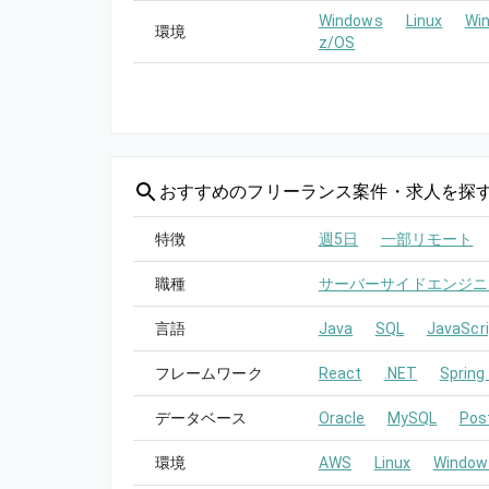
Windows
Linux
Wi
環境
z/OS
おすすめの
フリーランス案件・求人を探
特徴
週5日
一部リモート
職種
サーバーサイドエンジニ
言語
Java
SQL
JavaScri
フレームワーク
React
.NET
Spring
データベース
Oracle
MySQL
Pos
環境
AWS
Linux
Window