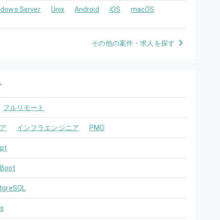
ndows Server
Unix
Android
iOS
macOS
その他の案件・求人を探す
す
フルリモート
ア
インフラエンジニア
PMO
pt
 Boot
tgreSQL
s