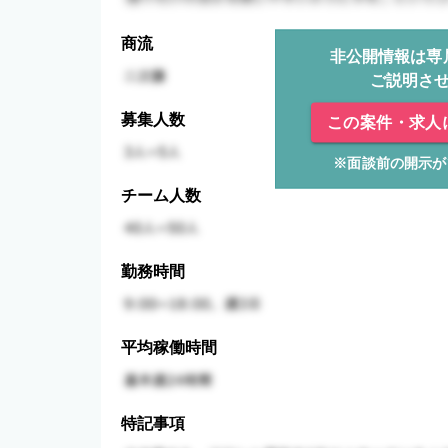
商流
非公開情報は専
ご説明さ
募集人数
この案件・求人
※面談前の開示が
チーム人数
勤務時間
平均稼働時間
特記事項