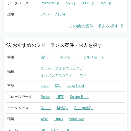
データベース
PostgreSQL
MySQL
PL/SQL
NoSQL
環境
Linux
Azure
その他の案件・求人を探す
おすすめの
フリーランス案件・求人を探す
特徴
週5日
一部リモート
フルリモート
サーバーサイドエンジニア
職種
インフラエンジニア
PMO
言語
Java
SQL
JavaScript
フレームワーク
React
.NET
Spring Boot
データベース
Oracle
MySQL
PostgreSQL
環境
AWS
Linux
Windows
ツール
Git
SAP
ERP