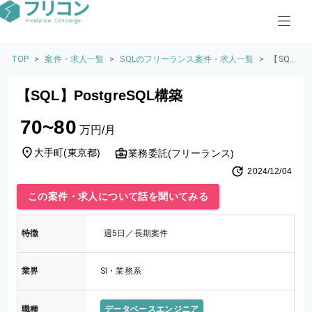
TOP
>
案件・求人一覧
>
SQLのフリーランス案件・求人一覧
>
【SQ
L】Pos
tgreSQ
【SQL】PostgreSQL構築
L構築
70~80
万円/月
大手町
(
東京都
)
業務委託(フリーランス)
2024/12/04
この案件・求人について話を聞いてみる
特徴
週5日／長期案件
業界
SI・業務系
職種
データベースエンジニア