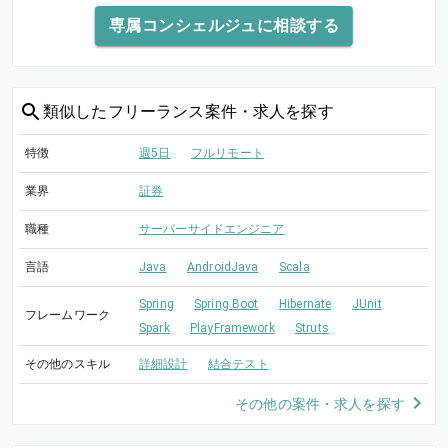
専属コンシェルジュに相談する
類似した
フリーランス案件・求人を探す
特徴
週5日
フルリモート
業界
証券
職種
サーバーサイドエンジニア
言語
Java
AndroidJava
Scala
Spring
Spring Boot
Hibernate
JUnit
フレームワーク
Spark
PlayFramework
Struts
その他のスキル
詳細設計
結合テスト
その他の案件・求人を探す