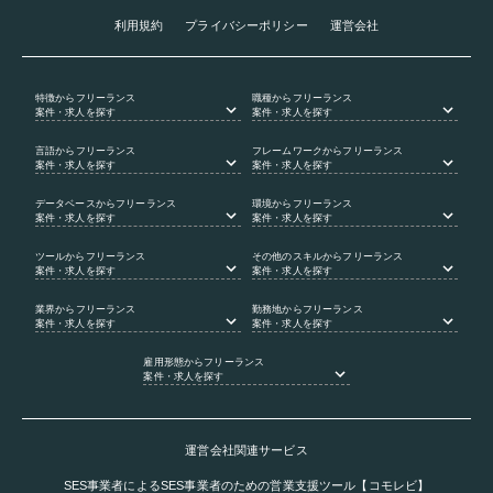
利用規約
プライバシーポリシー
運営会社
特徴
からフリーランス
職種
からフリーランス
案件・求人を探す
案件・求人を探す
言語
からフリーランス
フレームワーク
からフリーランス
案件・求人を探す
案件・求人を探す
データベース
からフリーランス
環境
からフリーランス
案件・求人を探す
案件・求人を探す
ツール
からフリーランス
その他のスキル
からフリーランス
案件・求人を探す
案件・求人を探す
業界
からフリーランス
勤務地
からフリーランス
案件・求人を探す
案件・求人を探す
雇用形態
からフリーランス
案件・求人を探す
運営会社関連サービス
SES事業者によるSES事業者のための営業支援ツール【コモレビ】