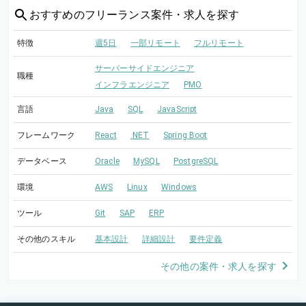
おすすめの
フリーランス案件・求人を探す
特徴
週5日
一部リモート
フルリモート
サーバーサイドエンジニア
職種
インフラエンジニア
PMO
言語
Java
SQL
JavaScript
フレームワーク
React
.NET
Spring Boot
データベース
Oracle
MySQL
PostgreSQL
環境
AWS
Linux
Windows
ツール
Git
SAP
ERP
その他のスキル
基本設計
詳細設計
要件定義
その他の案件・求人を探す