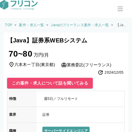
TOP
>
案件・求人一覧
>
Javaのフリーランス案件・求人一覧
>
【Jav
a】証
券系W
【Java】証券系WEBシステム
EBシ
ステ
70~80
ム
万円/月
六本木一丁目
(
東京都
)
業務委託(フリーランス)
2024/12/05
この案件・求人について話を聞いてみる
特徴
週5日／フルリモート
業界
証券
職種
サーバーサイドエンジニア