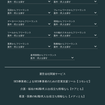
案件・求人を探す
案件・求人を探す
言語
からフリーランス
フレームワーク
からフリーランス
案件・求人を探す
案件・求人を探す
データベース
からフリーランス
環境
からフリーランス
案件・求人を探す
案件・求人を探す
ツール
からフリーランス
その他のスキル
からフリーランス
案件・求人を探す
案件・求人を探す
業界
からフリーランス
勤務地
からフリーランス
案件・求人を探す
案件・求人を探す
雇用形態
からフリーランス
案件・求人を探す
運営会社関連サービス
SES事業者によるSES事業者のための営業支援ツール【コモレビ】
介護・福祉の転職/求人/お役立ち情報なら【ケアとも】
看護・医療の転職/求人/お役立ち情報なら【メディとも】