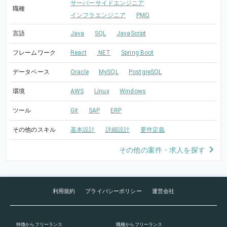
サーバーサイドエンジニア
職種
インフラエンジニア
PMO
言語
Java
SQL
JavaScript
フレームワーク
React
.NET
Spring Boot
データベース
Oracle
MySQL
PostgreSQL
環境
AWS
Linux
Windows
ツール
Git
SAP
ERP
その他のスキル
基本設計
詳細設計
要件定義
その他の案件・求人を探す
利用規約
プライバシーポリシー
運営会社
特徴
からフリーランス
職種
からフリーランス