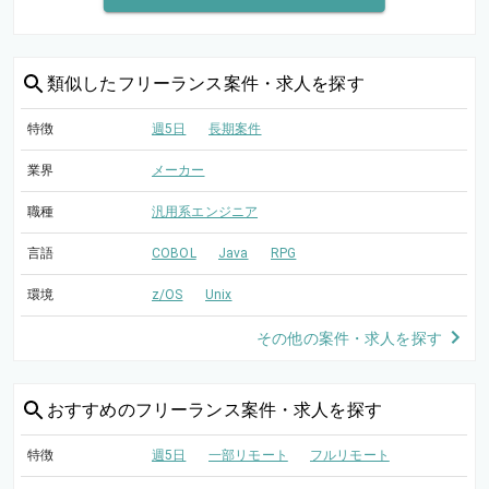
類似した
フリーランス案件・求人を探す
特徴
週5日
長期案件
業界
メーカー
職種
汎用系エンジニア
言語
COBOL
Java
RPG
環境
z/OS
Unix
その他の案件・求人を探す
おすすめの
フリーランス案件・求人を探す
特徴
週5日
一部リモート
フルリモート