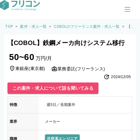
TOP
>
案件・求人一覧
>
COBOLのフリーランス案件・求人一覧
>
【C
OB
O
【COBOL】鉄鋼メーカ向けシステム移行
L】
鉄
50~60
鋼
万円/月
メ
ー
東銀座
(
東京都
)
業務委託(フリーランス)
カ
2024/12/05
向
け
この案件・求人について話を聞いてみる
シ
ス
テ
特徴
週5日／長期案件
ム
移
行
業界
メーカー
職種
汎用系エンジニア