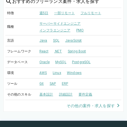
おすすめの
フリーランス案件・求人を探す
特徴
週5日
一部リモート
フルリモート
サーバーサイドエンジニア
職種
インフラエンジニア
PMO
言語
Java
SQL
JavaScript
フレームワーク
React
.NET
Spring Boot
データベース
Oracle
MySQL
PostgreSQL
環境
AWS
Linux
Windows
ツール
Git
SAP
ERP
その他のスキル
基本設計
詳細設計
要件定義
その他の案件・求人を探す