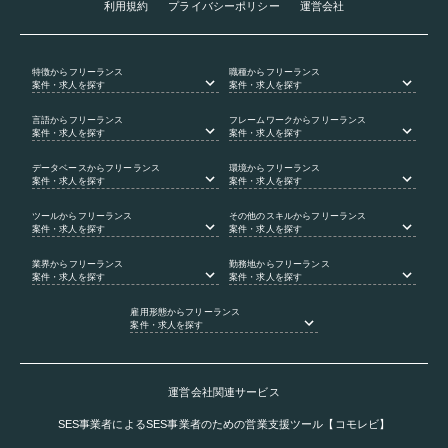
利用規約
プライバシーポリシー
運営会社
特徴
からフリーランス
職種
からフリーランス
案件・求人を探す
案件・求人を探す
言語
からフリーランス
フレームワーク
からフリーランス
案件・求人を探す
案件・求人を探す
データベース
からフリーランス
環境
からフリーランス
案件・求人を探す
案件・求人を探す
ツール
からフリーランス
その他のスキル
からフリーランス
案件・求人を探す
案件・求人を探す
業界
からフリーランス
勤務地
からフリーランス
案件・求人を探す
案件・求人を探す
雇用形態
からフリーランス
案件・求人を探す
運営会社関連サービス
SES事業者によるSES事業者のための営業支援ツール【コモレビ】