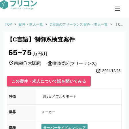
TOP
>
案件・求人一覧
>
C言語のフリーランス案件・求人一覧
>
【C
言
語】
【C言語】制御系検査案件
制御
系検
65~75
査案
万円/月
件
南森町
(
大阪府
)
業務委託(フリーランス)
2024/12/05
この案件・求人について話を聞いてみる
特徴
週5日／フルリモート
業界
メーカー
職種
サーバーサイドエンジニア