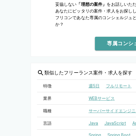
妥協しない
「理想の案件」
をお話しいた
あなたにピッタリの案件・求人をお探し
フリコンであなた専属のコンシェルジュ
か？
専属コンシ
類似した
フリーランス案件・求人を探す
特徴
週5日
フルリモート
業界
WEBサービス
職種
サーバーサイドエンジニ
言語
Java
JavaScript
A
Spring
Spring Boot