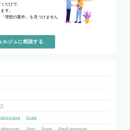
だくだけで、
します。
と
「理想の案件」を見つけません
ェルジュに相談する
ア
ndroidJava
Scala
Hibernate
JUnit
Spark
PlayFramework