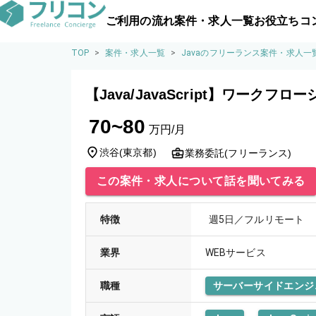
ご利用の流れ
案件・求人一覧
お役立ちコ
TOP
>
案件・求人一覧
>
Javaのフリーランス案件・求人一
【Java/JavaScript】ワークフ
70~80
万円/月
渋谷
(
東京都
)
業務委託(フリーランス)
この案件・求人について話を聞いてみる
特徴
週5日／フルリモート
業界
WEBサービス
職種
サーバーサイドエンジ