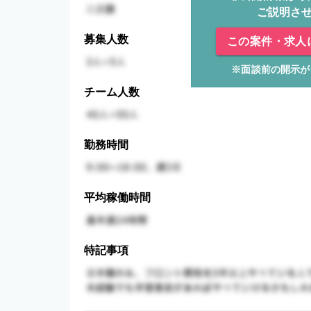
ご説明さ
募集人数
この案件・求人
※面談前の開示が
チーム人数
勤務時間
平均稼働時間
特記事項