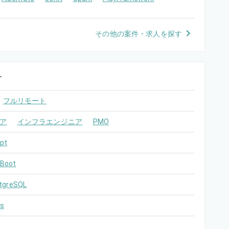
その他の案件・求人を探す
す
フルリモート
ア
インフラエンジニア
PMO
pt
 Boot
tgreSQL
s