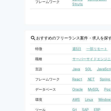
フレームワーク
Struts
おすすめの
フリーランス案件・求人を探
特徴
週5日
一部リモート
職種
サーバーサイドエンジニ
言語
Java
SQL
JavaScri
フレームワーク
React
.NET
Spring
データベース
Oracle
MySQL
Pos
環境
AWS
Linux
Window
ツール
Git
SAP
ERP