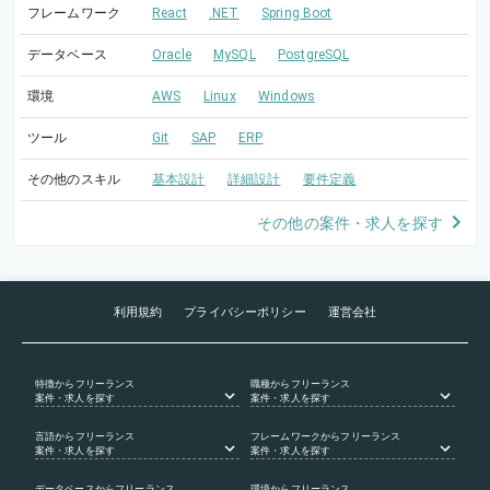
フレームワーク
React
.NET
Spring Boot
データベース
Oracle
MySQL
PostgreSQL
環境
AWS
Linux
Windows
ツール
Git
SAP
ERP
その他のスキル
基本設計
詳細設計
要件定義
その他の案件・求人を探す
利用規約
プライバシーポリシー
運営会社
特徴
からフリーランス
職種
からフリーランス
案件・求人を探す
案件・求人を探す
言語
からフリーランス
フレームワーク
からフリーランス
案件・求人を探す
案件・求人を探す
データベース
からフリーランス
環境
からフリーランス