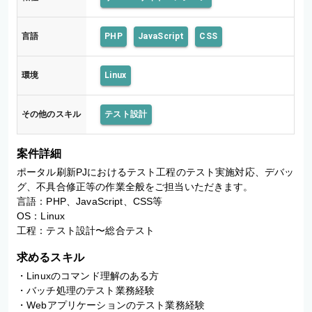
言語
PHP
JavaScript
CSS
環境
Linux
その他のスキル
テスト設計
案件詳細
ポータル刷新PJにおけるテスト工程のテスト実施対応、デバッ
グ、不具合修正等の作業全般をご担当いただきます。

言語：PHP、JavaScript、CSS等

OS：Linux

工程：テスト設計〜総合テスト
求めるスキル
・Linuxのコマンド理解のある方

・バッチ処理のテスト業務経験

・Webアプリケーションのテスト業務経験
