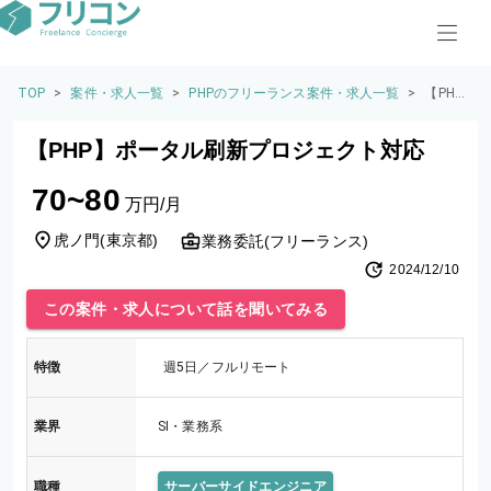
TOP
>
案件・求人一覧
>
PHPのフリーランス案件・求人一覧
>
【PH
P】ポ
ータル
【PHP】ポータル刷新プロジェクト対応
刷新プ
ロジェ
70~80
クト対
万円/月
応
虎ノ門
(
東京都
)
業務委託(フリーランス)
2024/12/10
この案件・求人について話を聞いてみる
特徴
週5日／フルリモート
業界
SI・業務系
職種
サーバーサイドエンジニア