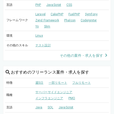
言語
PHP
JavaScript
CSS
Laravel
CakePHP
FuelPHP
Symfony
フレームワーク
Zend Framework
Phalcon
CodeIgniter
Yii
Slim
環境
Linux
その他のスキル
テスト設計
その他の案件・求人を探す
おすすめの
フリーランス案件・求人を探す
特徴
週5日
一部リモート
フルリモート
サーバーサイドエンジニア
職種
インフラエンジニア
PMO
言語
Java
SQL
JavaScript