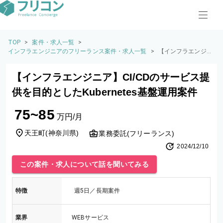
TOP
>
案件・求人一覧
>
インフラエンジニアのフリーランス案件・求人一覧
>
【インフラエンジニ
ア】CI/CDのサービ
ス提供を目的とした
【インフラエンジニア】CI/CDのサービス提
Kubernetes基盤運用
案件
供を目的としたKubernetes基盤運用案件
75~85
万円/月
天王町
(
神奈川県
)
業務委託(フリーランス)
2024/12/10
この案件・求人について話を聞いてみる
特徴
週5日／長期案件
業界
WEBサービス