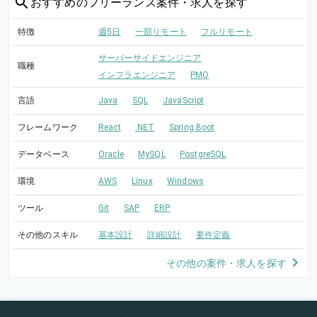
おすすめの
フリーランス案件・求人を探す
特徴
週5日
一部リモート
フルリモート
サーバーサイドエンジニア
職種
インフラエンジニア
PMO
言語
Java
SQL
JavaScript
フレームワーク
React
.NET
Spring Boot
データベース
Oracle
MySQL
PostgreSQL
環境
AWS
Linux
Windows
ツール
Git
SAP
ERP
その他のスキル
基本設計
詳細設計
要件定義
その他の案件・求人を探す