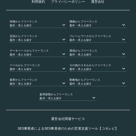
利用規約
プライバシーポリシー
運営会社
特徴
からフリーランス
職種
からフリーランス
案件・求人を探す
案件・求人を探す
言語
からフリーランス
フレームワーク
からフリーランス
案件・求人を探す
案件・求人を探す
データベース
からフリーランス
環境
からフリーランス
案件・求人を探す
案件・求人を探す
ツール
からフリーランス
その他のスキル
からフリーランス
案件・求人を探す
案件・求人を探す
業界
からフリーランス
勤務地
からフリーランス
案件・求人を探す
案件・求人を探す
雇用形態
からフリーランス
案件・求人を探す
運営会社関連サービス
SES事業者によるSES事業者のための営業支援ツール【コモレビ】