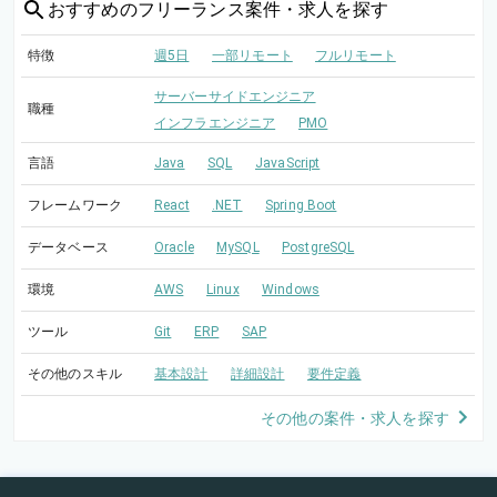
おすすめの
フリーランス案件・求人を探す
特徴
週5日
一部リモート
フルリモート
サーバーサイドエンジニア
職種
インフラエンジニア
PMO
言語
Java
SQL
JavaScript
フレームワーク
React
.NET
Spring Boot
データベース
Oracle
MySQL
PostgreSQL
環境
AWS
Linux
Windows
ツール
Git
ERP
SAP
その他のスキル
基本設計
詳細設計
要件定義
その他の案件・求人を探す