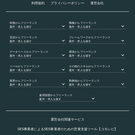
利用規約
プライバシーポリシー
運営会社
特徴
からフリーランス
職種
からフリーランス
案件・求人を探す
案件・求人を探す
言語
からフリーランス
フレームワーク
からフリーランス
案件・求人を探す
案件・求人を探す
データベース
からフリーランス
環境
からフリーランス
案件・求人を探す
案件・求人を探す
ツール
からフリーランス
その他のスキル
からフリーランス
案件・求人を探す
案件・求人を探す
業界
からフリーランス
勤務地
からフリーランス
案件・求人を探す
案件・求人を探す
雇用形態
からフリーランス
案件・求人を探す
運営会社関連サービス
SES事業者によるSES事業者のための営業支援ツール【コモレビ】