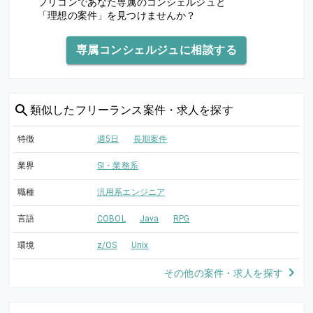
フリコンであなた専属のコンシェルジュと
「理想の案件」を見つけませんか？
専属コンシェルジュに相談する
類似した
フリーランス案件・求人を探す
特徴
週5日
長期案件
業界
SI・業務系
職種
汎用系エンジニア
言語
COBOL
Java
RPG
環境
z/OS
Unix
その他の案件・求人を探す