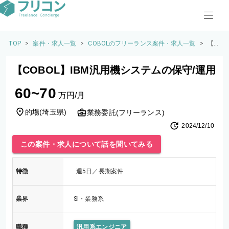
TOP
>
案件・求人一覧
>
COBOLのフリーランス案件・求人一覧
>
【C
OB
O
【COBOL】IBM汎用機システムの保守/運用
L】I
BM
60~70
汎
万円/月
用
機
的場
(
埼玉県
)
業務委託(フリーランス)
シ
2024/12/10
ス
テ
この案件・求人について話を聞いてみる
ム
の
保
特徴
週5日／長期案件
守/
運
用
業界
SI・業務系
職種
汎用系エンジニア