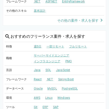
フレームワーク
.NET
ASP.NET
EntityFramework
その他のスキル
基本設計
その他の案件・求人を探す
おすすめの
フリーランス案件・求人を探す
特徴
週5日
一部リモート
フルリモート
サーバーサイドエンジニア
職種
インフラエンジニア
PMO
言語
Java
SQL
JavaScript
フレームワーク
React
.NET
Spring Boot
データベース
Oracle
MySQL
PostgreSQL
環境
AWS
Linux
Windows
ツール
Git
ERP
SAP