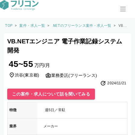
TOP
>
案件・求人一覧
>
.NETのフリーランス案件・求人一覧
>
VB.NE
Tエン
ジニ
VB.NETエンジニア 電子作業記録システム
ア 電
子作
開発
業記
録シ
45~55
ステ
万円/月
ム開
発
渋谷
(
東京都
)
業務委託(フリーランス)
2024/11/21
この案件・求人について話を聞いてみる
特徴
週5日／常駐
業界
メーカー