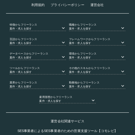
利用規約
プライバシーポリシー
運営会社
特徴
からフリーランス
職種
からフリーランス
案件・求人を探す
案件・求人を探す
言語
からフリーランス
フレームワーク
からフリーランス
案件・求人を探す
案件・求人を探す
データベース
からフリーランス
環境
からフリーランス
案件・求人を探す
案件・求人を探す
ツール
からフリーランス
その他のスキル
からフリーランス
案件・求人を探す
案件・求人を探す
業界
からフリーランス
勤務地
からフリーランス
案件・求人を探す
案件・求人を探す
雇用形態
からフリーランス
案件・求人を探す
運営会社関連サービス
SES事業者によるSES事業者のための営業支援ツール【コモレビ】