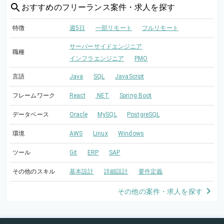
おすすめの
フリーランス案件・求人を探す
特徴
週5日
一部リモート
フルリモート
サーバーサイドエンジニア
職種
インフラエンジニア
PMO
言語
Java
SQL
JavaScript
フレームワーク
React
.NET
Spring Boot
データベース
Oracle
MySQL
PostgreSQL
環境
AWS
Linux
Windows
ツール
Git
ERP
SAP
その他のスキル
基本設計
詳細設計
要件定義
その他の案件・求人を探す