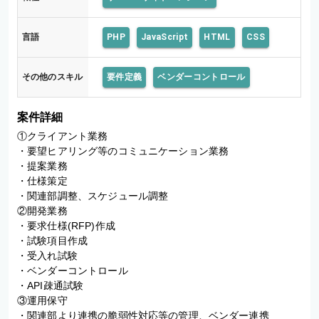
言語
PHP
JavaScript
HTML
CSS
その他のスキル
要件定義
ベンダーコントロール
案件詳細
①クライアント業務

・要望ヒアリング等のコミュニケーション業務

・提案業務

・仕様策定

・関連部調整、スケジュール調整

②開発業務

・要求仕様(RFP)作成

・試験項目作成

・受入れ試験

・ベンダーコントロール

・API疎通試験

③運用保守

・関連部より連携の脆弱性対応等の管理、ベンダー連携
