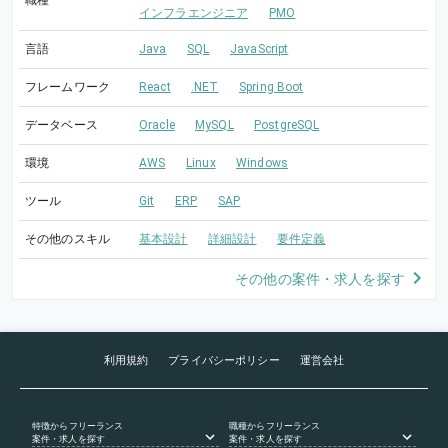
職種
インフラエンジニア
PMO
言語
Java
SQL
JavaScript
フレームワーク
React
.NET
Spring Boot
データベース
Oracle
MySQL
PostgreSQL
環境
AWS
Linux
Windows
ツール
Git
ERP
SAP
その他のスキル
基本設計
詳細設計
要件定義
その他の案件・求人を探す
利用規約
プライバシーポリシー
運営会社
特徴
からフリーランス
職種
からフリーランス
案件・求人を探す
案件・求人を探す