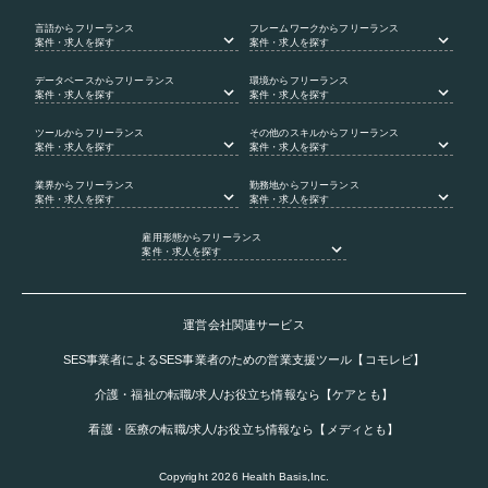
言語
からフリーランス
フレームワーク
からフリーランス
案件・求人を探す
案件・求人を探す
データベース
からフリーランス
環境
からフリーランス
案件・求人を探す
案件・求人を探す
ツール
からフリーランス
その他のスキル
からフリーランス
案件・求人を探す
案件・求人を探す
業界
からフリーランス
勤務地
からフリーランス
案件・求人を探す
案件・求人を探す
雇用形態
からフリーランス
案件・求人を探す
運営会社関連サービス
SES事業者によるSES事業者のための営業支援ツール【コモレビ】
介護・福祉の転職/求人/お役立ち情報なら【ケアとも】
看護・医療の転職/求人/お役立ち情報なら【メディとも】
Copyright
2026
Health Basis,Inc.