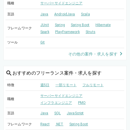
職種
サーバーサイドエンジニア
言語
Java
AndroidJava
Scala
JUnit
Spring
Spring Boot
Hibernate
フレームワーク
Spark
PlayFramework
Struts
ツール
Git
その他の案件・求人を探す
おすすめの
フリーランス案件・求人を探す
特徴
週5日
一部リモート
フルリモート
サーバーサイドエンジニア
職種
インフラエンジニア
PMO
言語
Java
SQL
JavaScript
フレームワーク
React
.NET
Spring Boot