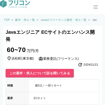
TOP
>
案件・求人一覧
>
Javaのフリーランス案件・求人一覧
>
Java
エン
ジニ
Javaエンジニア ECサイトのエンハンス開
ア EC
サイ
発
トの
エン
60~70
ハン
万円/月
ス開
発
浜松町
(
東京都
)
業務委託(フリーランス)
2024/11/21
この案件・求人について話を聞いてみる
特徴
週5日／一部リモート
業界
ECサイト