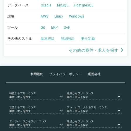
データベース
Oracle
MySQL
PostgreSQL
環境
AWS
Linux
Windows
ツール
Git
ERP
SAP
その他のスキル
基本設計
詳細設計
要件定義
その他の案件・求人を探す
利用規約
プライバシーポリシー
運営会社
特徴
からフリーランス
職種
からフリーランス
案件・求人を探す
案件・求人を探す
言語
からフリーランス
フレームワーク
からフリーランス
案件・求人を探す
案件・求人を探す
データベース
からフリーランス
環境
からフリーランス
案件・求人を探す
案件・求人を探す