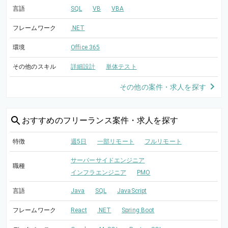
言語
SQL
VB
VBA
フレームワーク
.NET
環境
Office 365
その他のスキル
詳細設計
単体テスト
その他の案件・求人を探す
おすすめの
フリーランス案件・求人を探す
特徴
週5日
一部リモート
フルリモート
サーバーサイドエンジニア
職種
インフラエンジニア
PMO
言語
Java
SQL
JavaScript
フレームワーク
React
.NET
Spring Boot