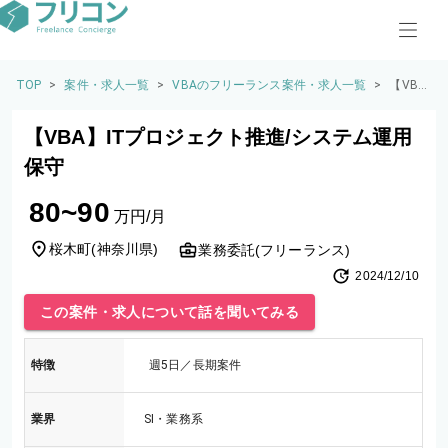
TOP
>
案件・求人一覧
>
VBAのフリーランス案件・求人一覧
>
【VB
A】IT
プロジ
【VBA】ITプロジェクト推進/システム運用
ェクト
推進/
保守
システ
ム運用
80~90
保守
万円/月
桜木町
(
神奈川県
)
業務委託(フリーランス)
2024/12/10
この案件・求人について話を聞いてみる
特徴
週5日／長期案件
業界
SI・業務系