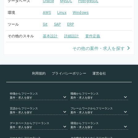
データベース
Oracle
MySQL
PostgreSQL
環境
AWS
Linux
Windows
ツール
Git
SAP
ERP
その他のスキル
基本設計
詳細設計
要件定義
その他の案件・求人を探す
利用規約
プライバシーポリシー
運営会社
特徴
からフリーランス
職種
からフリーランス
案件・求人を探す
案件・求人を探す
言語
からフリーランス
フレームワーク
からフリーランス
案件・求人を探す
案件・求人を探す
データベース
からフリーランス
環境
からフリーランス
案件・求人を探す
案件・求人を探す
ツール
からフリーランス
その他のスキル
からフリーランス