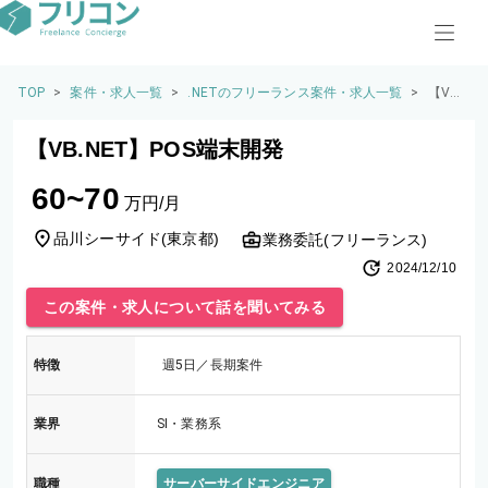
TOP
>
案件・求人一覧
>
.NETのフリーランス案件・求人一覧
>
【VB.
NE
T】P
【VB.NET】POS端末開発
OS端
末開
60~70
発
万円/月
品川シーサイド
(
東京都
)
業務委託(フリーランス)
2024/12/10
この案件・求人について話を聞いてみる
特徴
週5日／長期案件
業界
SI・業務系
職種
サーバーサイドエンジニア