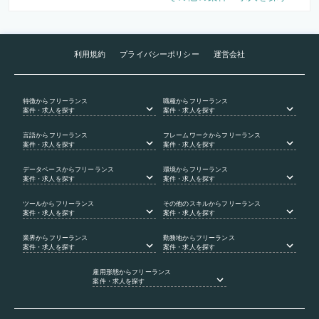
利用規約
プライバシーポリシー
運営会社
特徴
からフリーランス
職種
からフリーランス
案件・求人を探す
案件・求人を探す
言語
からフリーランス
フレームワーク
からフリーランス
案件・求人を探す
案件・求人を探す
データベース
からフリーランス
環境
からフリーランス
案件・求人を探す
案件・求人を探す
ツール
からフリーランス
その他のスキル
からフリーランス
案件・求人を探す
案件・求人を探す
業界
からフリーランス
勤務地
からフリーランス
案件・求人を探す
案件・求人を探す
雇用形態
からフリーランス
案件・求人を探す