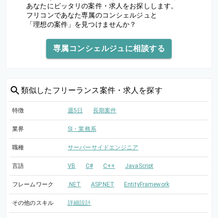
あなたにピッタリの案件・求人をお探しします。
フリコンであなた専属のコンシェルジュと
「理想の案件」を見つけませんか？
専属コンシェルジュに相談する
類似した
フリーランス案件・求人を探す
特徴
週5日
長期案件
業界
SI・業務系
職種
サーバーサイドエンジニア
言語
VB
C#
C++
JavaScript
フレームワーク
.NET
ASP.NET
EntityFramework
その他のスキル
詳細設計