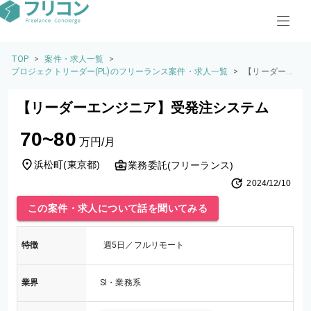
TOP
>
案件・求人一覧
>
プロジェクトリーダー(PL)のフリーランス案件・求人一覧
>
【リーダーエ
ンジニア】受
発注システム
【リーダーエンジニア】受発注システム
70~80
万円/月
浜松町
(
東京都
)
業務委託(フリーランス)
2024/12/10
この案件・求人について話を聞いてみる
特徴
週5日／フルリモート
業界
SI・業務系