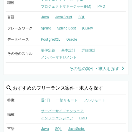
職種
プロジェクトマネージャー(PM)
PMO
言語
Java
JavaScript
SQL
フレームワーク
Spring
Spring Boot
jQuery
データベース
PostgreSQL
Oracle
要件定義
基本設計
詳細設計
その他のスキル
メンバーマネジメント
その他の案件・求人を探す
おすすめの
フリーランス案件・求人を探す
特徴
週5日
一部リモート
フルリモート
サーバーサイドエンジニア
職種
インフラエンジニア
PMO
言語
Java
SQL
JavaScript