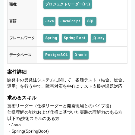
職種
プロジェクトリーダー(PL)
言語
Java
JavaScript
SQL
フレームワーク
Spring
Spring Boot
jQuery
データベース
PostgreSQL
Oracle
案件詳細
開発中の受発注システムに関して、各種テスト（結合、総合、
運用）を行う中で、障害対応を中心にテスト支援や課題対応
求めるスキル
技術リーダー（仕様リーダーと開発現場とのパイプ役)

仕様理解の能力および仕様に基づいた実装の理解力のある方

以下のj技術スキルのある方

・Java

・Spring(SpringBoot)
