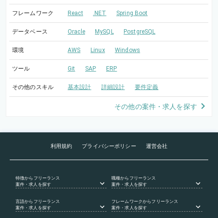
フレームワーク
React
.NET
Spring Boot
データベース
Oracle
MySQL
PostgreSQL
環境
AWS
Linux
Windows
ツール
Git
SAP
ERP
その他のスキル
基本設計
詳細設計
要件定義
その他の案件・求人を探す
利用規約
プライバシーポリシー
運営会社
特徴
からフリーランス
職種
からフリーランス
案件・求人を探す
案件・求人を探す
言語
からフリーランス
フレームワーク
からフリーランス
案件・求人を探す
案件・求人を探す