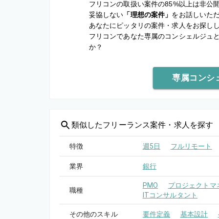
フリコンの取扱い案件の85%以上は非公
妥協しない
「理想の案件」
をお話しいた
あなたにピッタリの案件・求人をお探し
フリコンであなた専属のコンシェルジュ
か？
専属コンシ
類似した
フリーランス案件・求人を探す
特徴
週5日
フルリモート
業界
銀行
PMO
プロジェクトマネ
職種
ITコンサルタント
その他のスキル
要件定義
基本設計