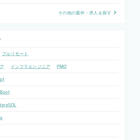
その他の案件・求人を探す
す
フルリモート
ア
インフラエンジニア
PMO
pt
 Boot
tgreSQL
s