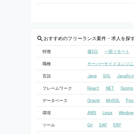
おすすめの
フリーランス案件・求人を探
特徴
週5日
一部リモート
職種
サーバーサイドエンジニ
言語
Java
SQL
JavaScri
フレームワーク
React
.NET
Spring
データベース
Oracle
MySQL
Pos
環境
AWS
Linux
Window
ツール
Git
SAP
ERP