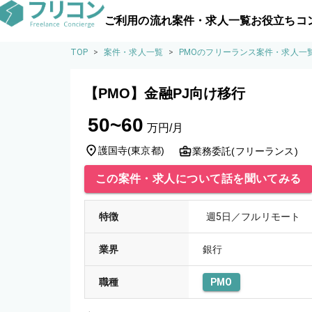
ご利用の流れ
案件・求人一覧
お役立ちコ
TOP
>
案件・求人一覧
>
PMOのフリーランス案件・求人一
【PMO】金融PJ向け移行
50~60
万円/月
護国寺
(
東京都
)
業務委託(フリーランス)
この案件・求人について話を聞いてみる
特徴
週5日／フルリモート
業界
銀行
職種
PMO