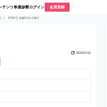
ンテンツ
単価診断
ログイン
会員登録
覧
>
【PMO】金融PJ向け移行
2024/12/11