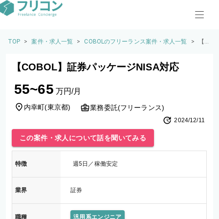
TOP
>
案件・求人一覧
>
COBOLのフリーランス案件・求人一覧
>
【C
OB
O
【COBOL】証券パッケージNISA対応
L】
証
55~65
券
万円/月
パ
ッ
内幸町
(
東京都
)
業務委託(フリーランス)
ケ
2024/12/11
ー
ジN
この案件・求人について話を聞いてみる
ISA
対
応
特徴
週5日／稼働安定
業界
証券
職種
汎用系エンジニア