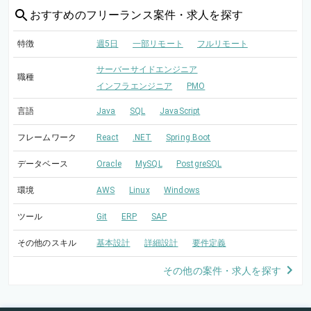
おすすめの
フリーランス案件・求人を探す
特徴
週5日
一部リモート
フルリモート
サーバーサイドエンジニア
職種
インフラエンジニア
PMO
言語
Java
SQL
JavaScript
フレームワーク
React
.NET
Spring Boot
データベース
Oracle
MySQL
PostgreSQL
環境
AWS
Linux
Windows
ツール
Git
ERP
SAP
その他のスキル
基本設計
詳細設計
要件定義
その他の案件・求人を探す