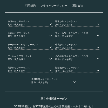
利用規約
プライバシーポリシー
運営会社
特徴
からフリーランス
職種
からフリーランス
案件・求人を探す
案件・求人を探す
言語
からフリーランス
フレームワーク
からフリーランス
案件・求人を探す
案件・求人を探す
データベース
からフリーランス
環境
からフリーランス
案件・求人を探す
案件・求人を探す
ツール
からフリーランス
その他のスキル
からフリーランス
案件・求人を探す
案件・求人を探す
業界
からフリーランス
勤務地
からフリーランス
案件・求人を探す
案件・求人を探す
雇用形態
からフリーランス
案件・求人を探す
運営会社関連サービス
SES事業者によるSES事業者のための営業支援ツール【コモレビ】