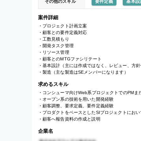
その他のスキル
要件定義
基本設
案件詳細
・プロジェクト計画立案

・顧客との要件定義対応

・工数見積もり

・開発タスク管理

・リソース管理

・顧客とのMTGファシリテート

・基本設計（主には作成ではなく、レビュー、方針
・製造（主な製造はSEメンバーになります）
求めるスキル
・コンシューマ向けWeb系プロジェクトでのPMまた
・オープン系の技術を用いた開発経験

・顧客調整、要求定義、要件定義経験

・プロダクトをベースとしたSIプロジェクトにおい
・顧客へ報告資料の作成と説明
企業名