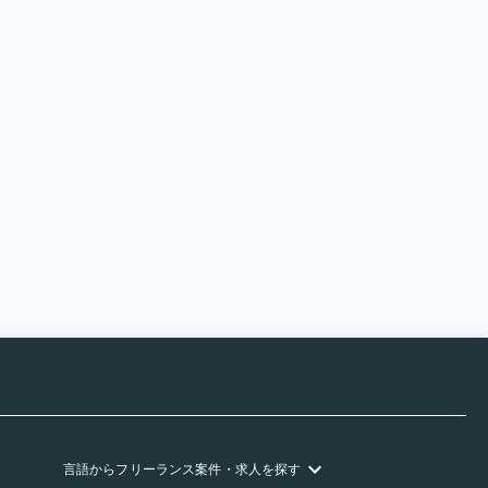
言語
からフリーランス
案件・求人を探す