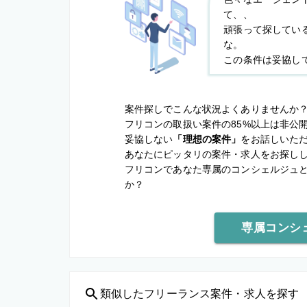
て、、
頑張って探してい
な。
この条件は妥協し
案件探しでこんな状況よくありませんか
フリコンの取扱い案件の85%以上は非公
妥協しない
「理想の案件」
をお話しいた
あなたにピッタリの案件・求人をお探し
フリコンであなた専属のコンシェルジュ
か？
専属コンシ
類似した
フリーランス案件・求人を探す