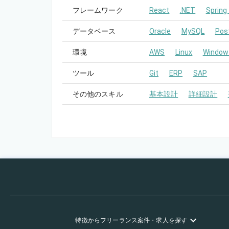
フレームワーク
React
.NET
Spring
データベース
Oracle
MySQL
Pos
環境
AWS
Linux
Window
ツール
Git
ERP
SAP
その他のスキル
基本設計
詳細設計
特徴
からフリーランス
案件・求人を探す