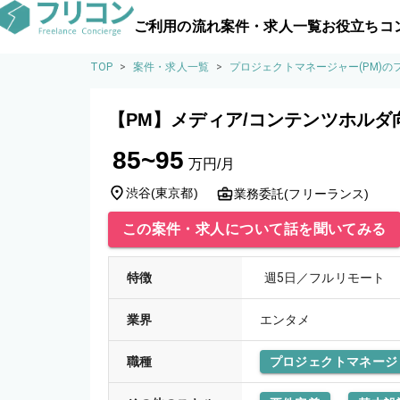
ご利用の流れ
案件・求人一覧
お役立ちコ
TOP
>
案件・求人一覧
>
プロジェクトマネージャー(PM)
【PM】メディア/コンテンツホルダ
85~95
万円/月
渋谷
(
東京都
)
業務委託(フリーランス)
この案件・求人について話を聞いてみる
特徴
週5日／フルリモート
業界
エンタメ
職種
プロジェクトマネージャ