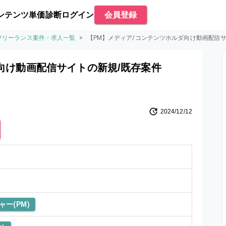
ンテンツ
単価診断
ログイン
会員登録
のフリーランス案件・求人一覧
>
【PM】メディア/コンテンツホルダ向け動画配信
向け動画配信サイトの新規/既存案件
2024/12/12
ー(PM)