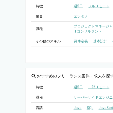
特徴
週5日
フルリモート
業界
エンタメ
プロジェクトマネージャー
職種
ITコンサルタント
その他のスキル
要件定義
基本設計
おすすめの
フリーランス案件・求人を探
特徴
週5日
一部リモート
職種
サーバーサイドエンジニ
言語
Java
SQL
JavaScri