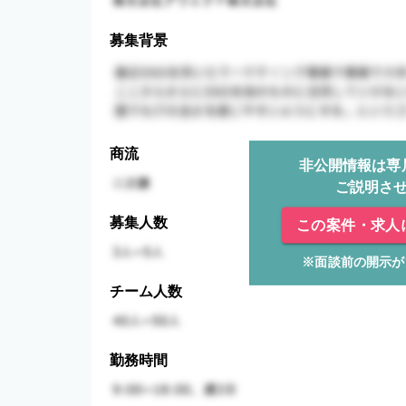
募集背景
商流
非公開情報は専
ご説明さ
募集人数
この案件・求人
※面談前の開示が
チーム人数
勤務時間