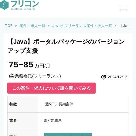
TOP
>
案件・求人一覧
>
Javaのフリーランス案件・求人一覧
>
【Jav
a】ポ
ータ
【Java】ポータルパッケージのバージョン
ルパ
ッケ
アップ支援
ージ
のバ
75~85
ージ
万円/月
ョン
アッ
業務委託(フリーランス)
2024/12/12
プ支
援
この案件・求人について話を聞いてみる
特徴
週5日／長期案件
業界
SI・業務系