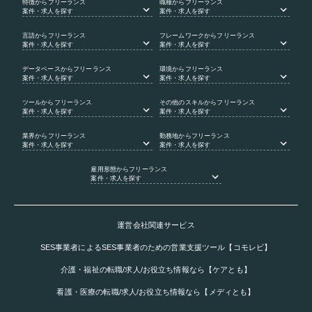
特徴
からフリーランス
職種
からフリーランス
案件・求人を探す
案件・求人を探す
言語
からフリーランス
フレームワーク
からフリーランス
案件・求人を探す
案件・求人を探す
データベース
からフリーランス
環境
からフリーランス
案件・求人を探す
案件・求人を探す
ツール
からフリーランス
その他のスキル
からフリーランス
案件・求人を探す
案件・求人を探す
業界
からフリーランス
勤務地
からフリーランス
案件・求人を探す
案件・求人を探す
雇用形態
からフリーランス
案件・求人を探す
運営会社関連サービス
SES事業者によるSES事業者のための営業支援ツール【コモレビ】
介護・福祉の転職/求人/お役立ち情報なら【ケアとも】
看護・医療の転職/求人/お役立ち情報なら【メディとも】