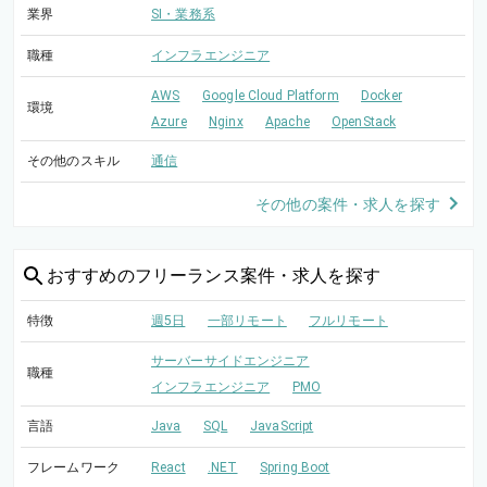
業界
SI・業務系
職種
インフラエンジニア
AWS
Google Cloud Platform
Docker
環境
Azure
Nginx
Apache
OpenStack
その他のスキル
通信
その他の案件・求人を探す
おすすめの
フリーランス案件・求人を探す
特徴
週5日
一部リモート
フルリモート
サーバーサイドエンジニア
職種
インフラエンジニア
PMO
言語
Java
SQL
JavaScript
フレームワーク
React
.NET
Spring Boot