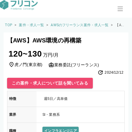
TOP
>
案件・求人一覧
>
AWSのフリーランス案件・求人一覧
>
【AW
S】A
WS環
【AWS】AWS環境の再構築
境の再
構築
120~130
万円/月
虎ノ門
(
東京都
)
業務委託(フリーランス)
2024/12/12
この案件・求人について話を聞いてみる
特徴
週5日／高単価
業界
SI・業務系
職種
インフラエンジニア