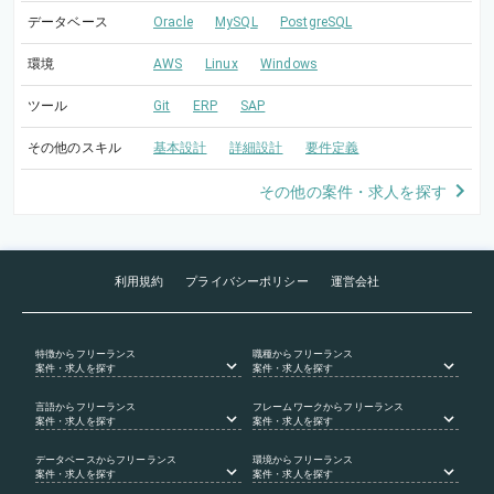
データベース
Oracle
MySQL
PostgreSQL
環境
AWS
Linux
Windows
ツール
Git
ERP
SAP
その他のスキル
基本設計
詳細設計
要件定義
その他の案件・求人を探す
利用規約
プライバシーポリシー
運営会社
特徴
からフリーランス
職種
からフリーランス
案件・求人を探す
案件・求人を探す
言語
からフリーランス
フレームワーク
からフリーランス
案件・求人を探す
案件・求人を探す
データベース
からフリーランス
環境
からフリーランス
案件・求人を探す
案件・求人を探す