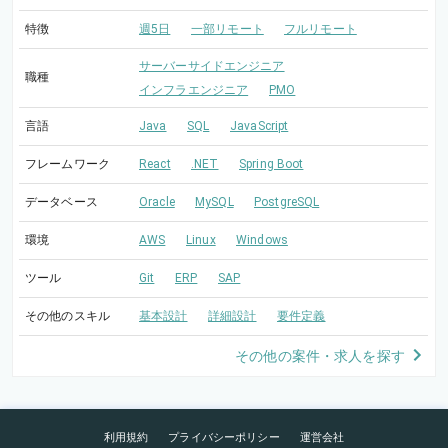
特徴
週5日
一部リモート
フルリモート
サーバーサイドエンジニア
職種
インフラエンジニア
PMO
言語
Java
SQL
JavaScript
フレームワーク
React
.NET
Spring Boot
データベース
Oracle
MySQL
PostgreSQL
環境
AWS
Linux
Windows
ツール
Git
ERP
SAP
その他のスキル
基本設計
詳細設計
要件定義
その他の案件・求人を探す
利用規約
プライバシーポリシー
運営会社