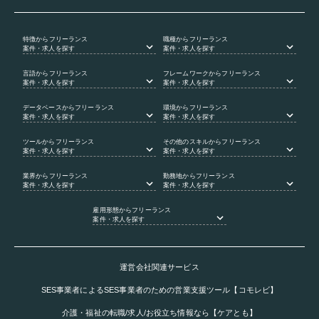
特徴
からフリーランス
職種
からフリーランス
案件・求人を探す
案件・求人を探す
言語
からフリーランス
フレームワーク
からフリーランス
案件・求人を探す
案件・求人を探す
データベース
からフリーランス
環境
からフリーランス
案件・求人を探す
案件・求人を探す
ツール
からフリーランス
その他のスキル
からフリーランス
案件・求人を探す
案件・求人を探す
業界
からフリーランス
勤務地
からフリーランス
案件・求人を探す
案件・求人を探す
雇用形態
からフリーランス
案件・求人を探す
運営会社関連サービス
SES事業者によるSES事業者のための営業支援ツール【コモレビ】
介護・福祉の転職/求人/お役立ち情報なら【ケアとも】