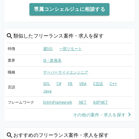
専属コンシェルジュに相談する
類似した
フリーランス案件・求人を探す
特徴
週5日
一部リモート
業界
SI・業務系
職種
サーバーサイドエンジニア
SQL
C#
VB
VBA
C言語
C++
言語
Java
フレームワーク
EntityFramework
.NET
ASP.NET
その他の案件・求人を探す
おすすめの
フリーランス案件・求人を探す