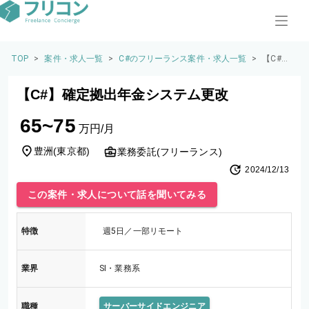
TOP
>
案件・求人一覧
>
C#のフリーランス案件・求人一覧
>
【C#】
確定拠
出年金
【C#】確定拠出年金システム更改
システ
ム更改
65~75
万円/月
豊洲
(
東京都
)
業務委託(フリーランス)
2024/12/13
この案件・求人について話を聞いてみる
特徴
週5日／一部リモート
業界
SI・業務系
職種
サーバーサイドエンジニア